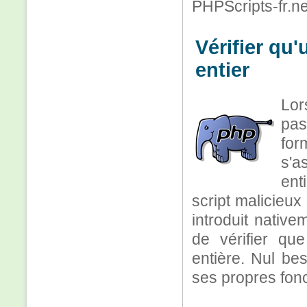
PHPScripts-fr.ne
Vérifier qu
entier
Lor
pas
for
s'a
ent
script malicieux
introduit native
de vérifier qu
entière. Nul bes
ses propres fonc