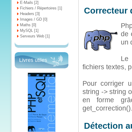
E-Mails [2]
Fichiers / Répertoires [1]
Correcteur 
Headers [3]
Images / GD [0]
Php
Maths [0]
MySQL [1]
de 
Serveurs Web [1]
un 
Le 
Livres utiles
fichiers textes, 
Pour corriger un
string -> string
en forme grâc
get_correction()
Détection a