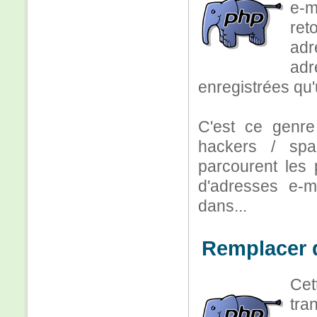
e-m
ret
adr
adr
enregistrées qu'u
C'est ce genre 
hackers / sp
parcourent les 
d'adresses e-ma
dans...
Remplacer 
Cet
tra