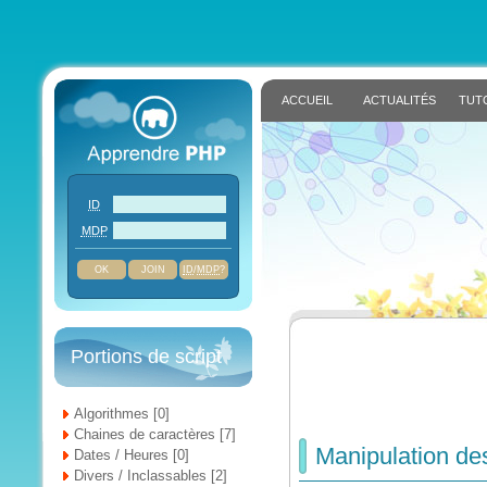
ACCUEIL
ACTUALITÉS
TUT
ID
MDP
JOIN
ID
/
MDP
?
Portions de script
Algorithmes [0]
Chaines de caractères [7]
Manipulation de
Dates / Heures [0]
Divers / Inclassables [2]