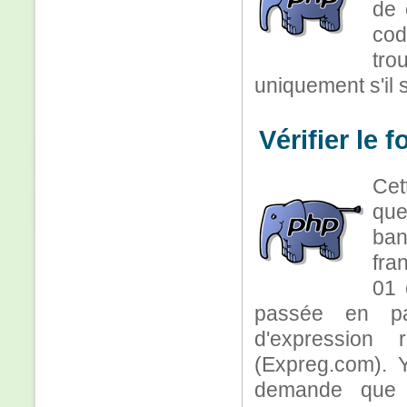
de 
cod
tr
uniquement s'il 
Vérifier le 
Cet
que
ban
fra
01 
passée en par
d'expression 
(Expreg.com). Y
demande que j