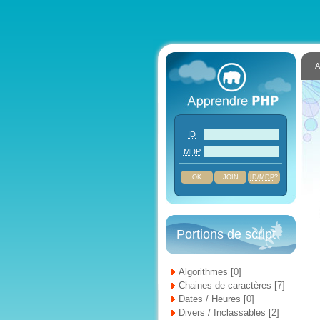
A
ID
MDP
JOIN
ID
/
MDP
?
Portions de script
Algorithmes [0]
Chaines de caractères [7]
Dates / Heures [0]
Divers / Inclassables [2]