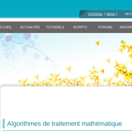
CONTENU
MENU
REC
CCUEIL
ACTUALITÉS
TUTORIELS
SCRIPTS
FORUMS
INSCRI
Algorithmes de traitement mathématique