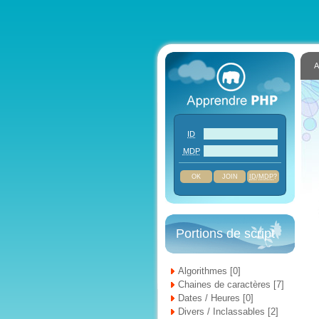
A
ID
MDP
JOIN
ID
/
MDP
?
Portions de script
Algorithmes [0]
Chaines de caractères [7]
Dates / Heures [0]
Divers / Inclassables [2]