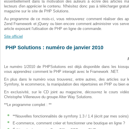
essentiellement dans la motivation des auteurs à écrire des articles m
lecteurs d'en apprécier le contenu. N'hésitez donc pas à télécharger gratu
magazine sur le site de PHP Solutions.
Au programme de ce mois-ci, vous retrouverez comment réaliser des app
Zend Framework et jQuery ou bien encore comment administrer vos serve
article exposant l'utlisation de PHP en ligne de commande.
Site officiel
PHP Solutions : numéro de janvier 2010
Le numéro 1/2010 de PHPSolutions est déjà disponible dans les kiosque
vous apprendrez comment le PHP interagit avec le Framework .NET.
En plus dans le numéro vous trouverez, entre autres, des articles sur l
Symfony, le ecommerce, la manipulation des répertoires en PHP ou bien e
En exclusivité, sur le CD joint au magazine, découvrez le cours vid
Christophe Villeneuve du groupe Alter Way Solutions.
**Le programme complet : **
**Nouvelles fonctionnalités de symfony 1.3 / 1.4 (écrit par mes soins)
E-commerce, comment créer et fonctionner une boutique en ligne ?