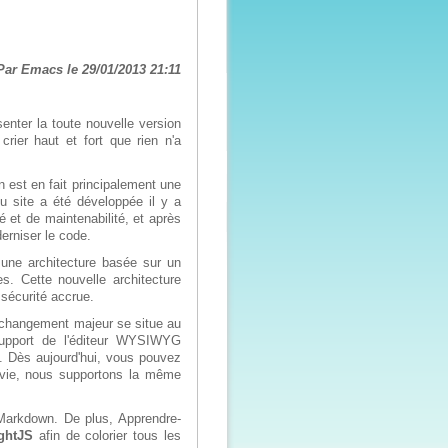
Par Emacs le 29/01/2013 21:11
senter la toute nouvelle version
crier haut et fort que rien n'a
n est en fait principalement une
u site a été développée il y a
 et de maintenabilité, et après
erniser le code.
une architecture basée sur un
s. Cette nouvelle architecture
 sécurité accrue.
Le changement majeur se situe au
 support de l'éditeur WYSIWYG
 Dès aujourd'hui, vous pouvez
 vie, nous supportons la même
Markdown. De plus, Apprendre-
ightJS
afin de colorier tous les