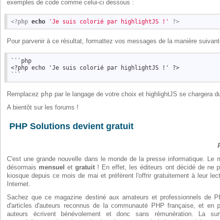
exemples de code comme celui-ci dessous :
<?php
echo
'Je suis colorié par highlightJS !'
?>
Pour parvenir à ce résultat, formattez vos messages de la manière suivant
```php

<?php echo 'Je suis colorié par highlightJS !' ?>

Remplacez
php
par le langage de votre choix et highlightJS se chargera du
A bientôt sur les forums !
PHP Solutions devient gratuit
C'est une grande nouvelle dans le monde de la presse informatique. Le
désormais
mensuel
et
gratuit
! En effet, les éditeurs ont décidé de ne p
kiosque depuis ce mois de mai et préfèrent l'offrir gratuitement à leur le
Internet.
Sachez que ce magazine destiné aux amateurs et professionnels de
d'articles d'auteurs reconnus de la communauté PHP française, et en p
auteurs écrivent bénévolement et donc sans rémunération. La su