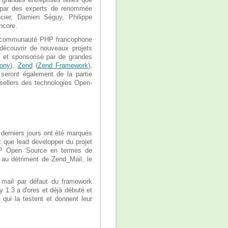
 par des experts de renommée
ncier, Damien Séguy, Philippe
ncore.
la communauté PHP francophone
 découvrir de nouveaux projets
 et sponsorisé par de grandes
ony
),
Zend
(
Zend Framework
),
 seront également de la partie
sellers des technologies Open-
 derniers jours ont été marqués
t que lead developper du projet
 PHP Open Source en termes de
I au détriment de Zend_Mail, le
e mail par défaut du framework
1.3 a d'ores et déjà débuté et
qui la testent et donnent leur