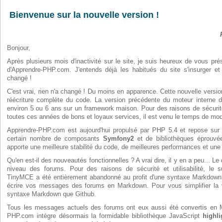
Bienvenue sur la nouvelle version !
Bonjour,
Après plusieurs mois d'inactivité sur le site, je suis heureux de vous pré
d'Apprendre-PHP.com. J'entends déjà les habitués du site s'insurger et 
changé !
C'est vrai, rien n'a changé ! Du moins en apparence. Cette nouvelle versio
réécriture complète du code. La version précédente du moteur interne d
environ 5 ou 6 ans sur un framework maison. Pour des raisons de sécurité
toutes ces années de bons et loyaux services, il est venu le temps de mod
Apprendre-PHP.com est aujourd'hui propulsé par PHP 5.4 et repose sur 
certain nombre de composants
Symfony2
et de bibliothèques éprouvée
apporte une meilleure stabilité du code, de meilleures performances et une
Qu'en est-il des nouveautés fonctionnelles ? A vrai dire, il y en a peu... 
niveau des forums. Pour des raisons de sécurité et utilisabilité, le
TinyMCE a été entièrement abandonné au profit d'une syntaxe Markdown.
écrire vos messages des forums en Markdown. Pour vous simplifier la
syntaxe Markdown que Github.
Tous les messages actuels des forums ont eux aussi été convertis en 
PHP.com intègre désormais la formidable bibliothèque JavaScript
highl