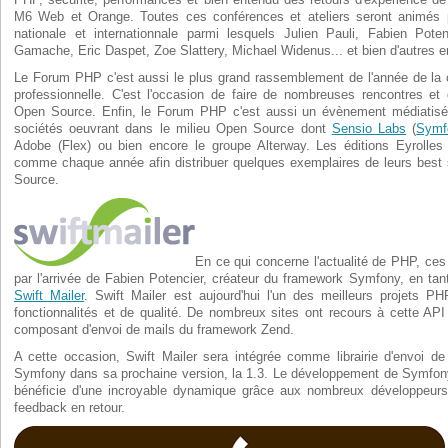
M6 Web et Orange. Toutes ces conférences et ateliers seront animés
nationale et internationnale parmi lesquels Julien Pauli, Fabien Pote
Gamache, Eric Daspet, Zoe Slattery, Michael Widenus... et bien d'autres e
Le Forum PHP c'est aussi le plus grand rassemblement de l'année de 
professionnelle. C'est l'occasion de faire de nombreuses rencontres et
Open Source. Enfin, le Forum PHP c'est aussi un évènement médiatisé
sociétés oeuvrant dans le milieu Open Source dont
Sensio Labs
(
Symf
Adobe (Flex) ou bien encore le groupe Alterway. Les éditions Eyrolles
comme chaque année afin distribuer quelques exemplaires de leurs best 
Source.
En ce qui concerne l'actualité de PHP, ces
par l'arrivée de Fabien Potencier, créateur du framework Symfony, en tan
Swift Mailer
. Swift Mailer est aujourd'hui l'un des meilleurs projets
fonctionnalités et de qualité. De nombreux sites ont recours à cette AP
composant d'envoi de mails du framework Zend.
A cette occasion, Swift Mailer sera intégrée comme librairie d'envoi d
Symfony dans sa prochaine version, la 1.3. Le développement de Symfony 
bénéficie d'une incroyable dynamique grâce aux nombreux développeurs 
feedback en retour.