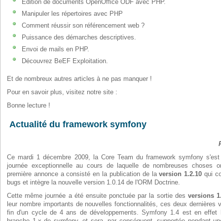
Édition de documents OpenOffice ODF avec PHP.
Manipuler les répertoires avec PHP
Comment réussir son référencement web ?
Puissance des démarches descriptives.
Envoi de mails en PHP.
Découvrez BeEF Exploitation.
Et de nombreux autres articles à ne pas manquer !
Pour en savoir plus, visitez notre site :
Bonne lecture !
Actualité du framework symfony
Ce mardi 1 décembre 2009, la Core Team du framework symfony s'est
journée exceptionnelle au cours de laquelle de nombreuses choses on
première annonce a consisté en la publication de la
version 1.2.10
qui co
bugs et intègre la nouvelle version 1.0.14 de l'ORM Doctrine.
Cette même journée a été ensuite ponctuée par la sortie des
versions 1.
leur nombre importants de nouvelles fonctionnalités, ces deux dernières
fin d'un cycle de 4 ans de développements. Symfony 1.4 est en effet l
branche 1.x de symfony, et sera, par conséquent, supportée pendant un