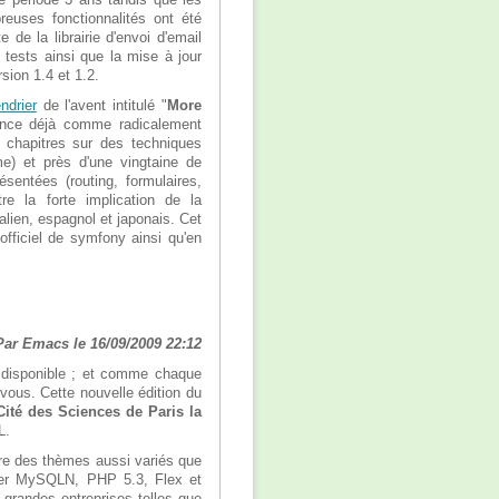
euses fonctionnalités ont été
de la librairie d'envoi d'email
 tests ainsi que la mise à jour
ion 1.4 et 1.2.
ndrier
de l'avent intitulé "
More
nonce déjà comme radicalement
de chapitres sur des techniques
e) et près d'une vingtaine de
sentées (routing, formulaires,
re la forte implication de la
lien, espagnol et japonais. Cet
officiel de symfony ainsi qu'en
Par Emacs le 16/09/2009 22:12
n disponible ; et comme chaque
vous. Cette nouvelle édition du
Cité des Sciences de Paris la
L.
vre des thèmes aussi variés que
river MySQLN, PHP 5.3, Flex et
 grandes entreprises telles que