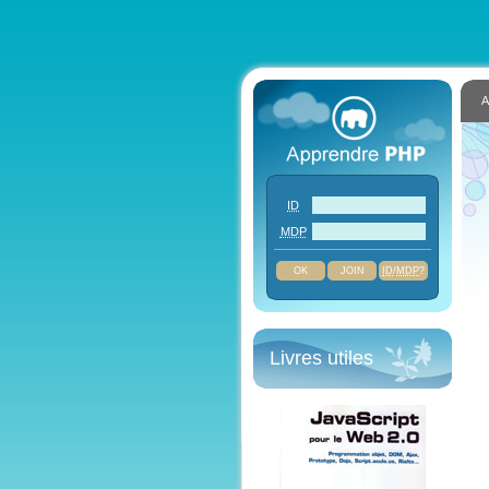
A
ID
MDP
JOIN
ID
/
MDP
?
Livres utiles