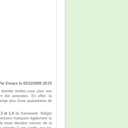
Par Emacs le 02/12/2009 20:23
 donnée rendez-vous pour une
t été annonées. En effet, la
rrige plus d'une quarantaine de
3 et 1.4
du framework. Malgré
 versions marquent également la
a toute dernière version de la
e période 3 ans tandis que les