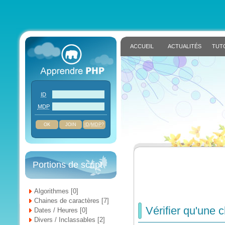
ACCUEIL
ACTUALITÉS
TUT
ID
MDP
JOIN
ID
/
MDP
?
Portions de script
Algorithmes [0]
Chaines de caractères [7]
Vérifier qu'une 
Dates / Heures [0]
Divers / Inclassables [2]