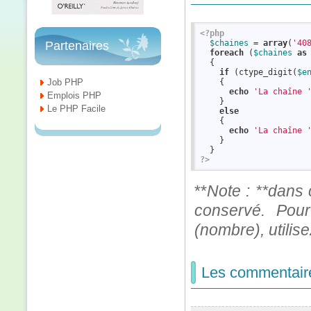
<?php
$chaines
 = 
array
(
'40
Partenaires
foreach
 (
$chaines
as
  {

if
 (ctype_digit(
$e
Job PHP
    {

echo
'La chaîne 
Emplois PHP
    }

Le PHP Facile
else
    {

echo
'La chaîne 
    }

?>
**
Note : **dans c
conservé. Pour
(nombre), utilise
Les commentair