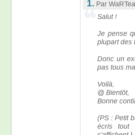
1.
Par WaRTe
Salut !
Je pense qu
plupart des 
Donc un exe
pas tous ma
Voilà,
@ Bientôt,
Bonne conti
(PS : Petit 
écris tou
s'affichent.)