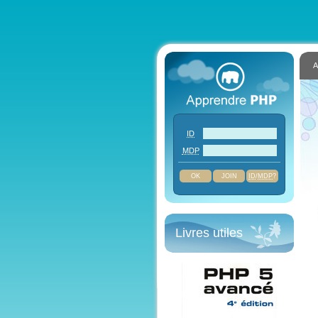
A
ID
MDP
JOIN
ID
/
MDP
?
Livres utiles