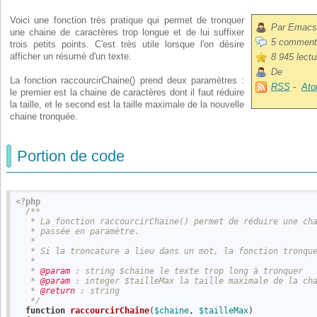
Voici une fonction très pratique qui permet de tronquer
Par Emacs
une chaine de caractères trop longue et de lui suffixer
5 comment
trois petits points. C'est très utile lorsque l'on désire
afficher un résumé d'un texte.
8 945 lectu
De
La fonction raccourcirChaine() prend deux paramètres :
RSS
-
At
le premier est la chaine de caractères dont il faut réduire
la taille, et le second est la taille maximale de la nouvelle
chaine tronquée.
Portion de code
<?php
/**

   * La fonction raccourcirChaine() permet de réduire une cha
   * passée en paramètre.

   *

   * Si la troncature a lieu dans un mot, la fonction tronque
   *

   *
 @param
 : string $chaine le texte trop long à tronquer

   *
 @param
 : integer $tailleMax la taille maximale de la cha
   *
 @return
 : string

   */
function
raccourcirChaine
(
$chaine
, 
$tailleMax
)