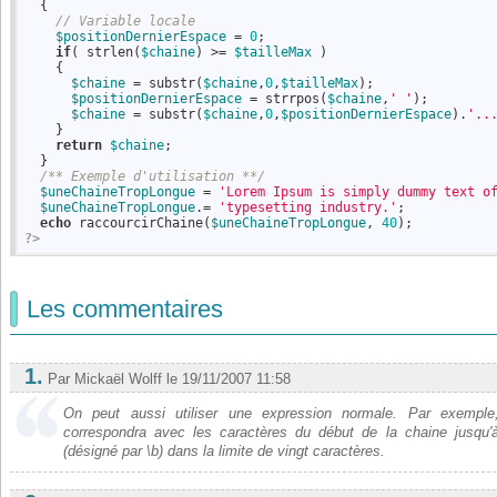
  {
// Variable locale
$positionDernierEspace
 = 
0
;

if
( strlen(
$chaine
) >= 
$tailleMax
 )

    {

$chaine
 = substr(
$chaine
,
0
,
$tailleMax
);

$positionDernierEspace
 = strrpos(
$chaine
,
' '
);

$chaine
 = substr(
$chaine
,
0
,
$positionDernierEspace
).
'..
    }

return
$chaine
;

  }

/** Exemple d'utilisation **/
$uneChaineTropLongue
 = 
'Lorem Ipsum is simply dummy text o
$uneChaineTropLongue
.= 
'typesetting industry.'
;

echo
 raccourcirChaine(
$uneChaineTropLongue
, 
40
?>
Les commentaires
1.
Par Mickaël Wolff
le 19/11/2007 11:58
On peut aussi utiliser une expression normale. Par exemple, 
correspondra avec les caractères du début de la chaine jusqu'
(désigné par \b) dans la limite de vingt caractères.