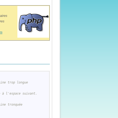
aires
res
om
ine trop longue

 à l'espace suivant.

ine tronquée
