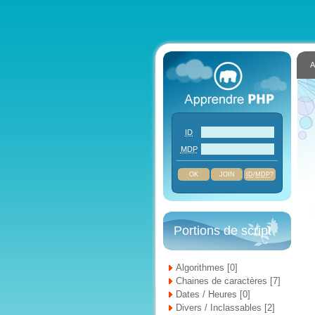
A
ID
MDP
JOIN
ID
/
MDP
?
Portions de script
Algorithmes [0]
Chaines de caractères [7]
Dates / Heures [0]
Divers / Inclassables [2]