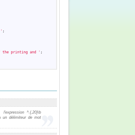
.'
;

f the printing and '
;

l'expression ^.{,20}\b
à un délimiteur de mot