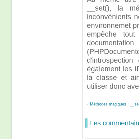
__set(), la m
inconvénients n
environnemet prof
empêche tout 
documentat
(PHPDocumento
d'introspection
également les ID
la classe et ai
utiliser donc av
« Méthodes magiques : __set(
Les commentair