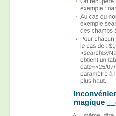
On récupère c
exemple : n
Au cas ou nou
exemple sea
des champs à
Pour chacun 
le cas de : $
>searchByNam
obtient un t
date=«25/07/
paramètre à 
plus haut.
Inconvénien
magique __c
Au même titre