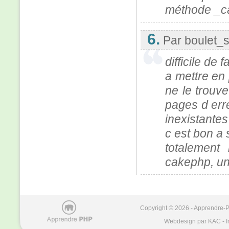
méthode _ca
6.
Par boulet_
difficile de 
a mettre en 
ne le trouve
pages d err
inexistantes
c est bon a s
totalement
cakephp, un
Copyright © 2026 - Apprendre-PH
Webdesign par KAC - I