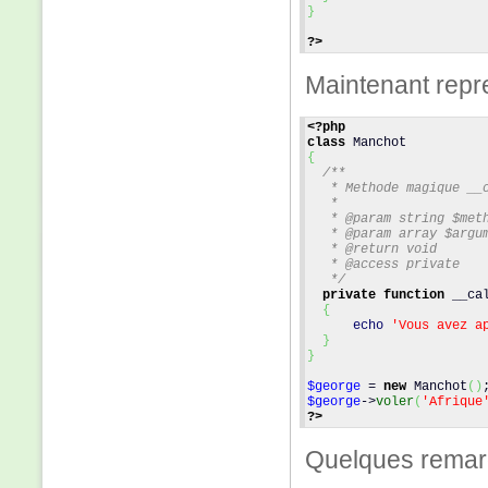
}
?>
Maintenant repr
<?php
class
 Manchot
{
/**
   * Methode magique __
   *
   * @param string $met
   * @param array $argu
   * @return void
   * @access private
   */
private
function
 __ca
{
echo
'Vous avez a
}
}
$george
 = 
new
 Manchot
(
)
$george
->
voler
(
'Afrique
?>
Quelques remar