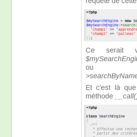
requête de cette
<?php
$mySearchEngine
 = 
new
 S
$mySearchEngine
->
search
'champ1'
 => 
'apprendr
'champ2'
 => 
'palleas'
)
)
;
Ce serait v
$mySearchEngin
ou 
>searchByNameAn
Et c'est là que
méthode
__call(
<?php
class
 SearchEngine
{
/**
   * Effectue une reche
   * partir des critère