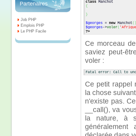
class
 Manchot
Partenaires
{
}
Job PHP
$georges
 = 
new
 Manchot
(
Emplois PHP
$georges
->
voler
(
'Afriqu
Le PHP Facile
?>
Ce morceau de 
saviez peut-êt
voler :
Fatal error: Call to un
Ce petit rappel
la chose suivan
n'existe pas. C
__call(), va vou
la nature, à 
généralement 
déclarée dans v