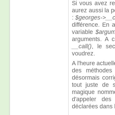
Si vous avez r
aurez aussi la p
:
$georges->__call
différence. En 
variable
$argum
arguments. A c
__call()
, le se
voudrez.
A l'heure actuel
des méthodes 
désormais corri
tout juste de 
magique nom
d'appeler des
déclarées dans l