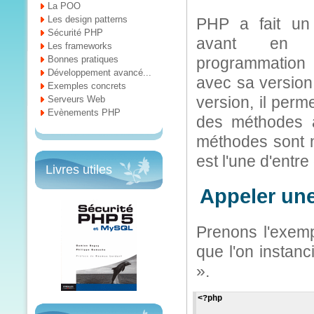
La POO
Les design patterns
PHP a fait un
Sécurité PHP
avant en 
Les frameworks
Bonnes pratiques
programmation 
Développement avancé...
avec sa version
Exemples concrets
version, il perm
Serveurs Web
Evènements PHP
des méthodes 
méthodes sont 
est l'une d'entre 
Livres utiles
Appeler une
Prenons l'exemp
que l'on instan
».
<?php