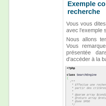
Exemple con
recherche
Vous vous dites 
avec l'exemple s
Nous allons te
Vous remarque
présentée dan
d'accéder à la 
<?php
class
 SearchEngine
{
/**
   * Effectue une reche
   * partir des critère
   *
   * @param array $cond
   * @return array $ret
   * @see SPDO
   */