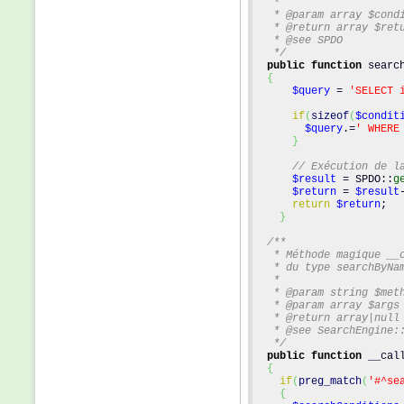
   *
   * @param array $cond
   * @return array $ret
   * @see SPDO
   */
public
function
 searc
{
$query
 = 
'SELECT 
if
(
sizeof
(
$condit
$query
.=
' WHERE
}
// Exécution de l
$result
 = SPDO::
g
$return
 = 
$result
return
$return
;
}
/**
   * Méthode magique __
   * du type searchByNa
   *
   * @param string $met
   * @param array $args
   * @return array|null
   * @see SearchEngine:
   */
public
function
 __cal
{
if
(
preg_match
(
'#^se
{