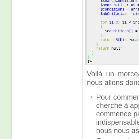
$searchConditions
$searchCriterias
 
$conditions
 = 
arr
$nbCriterias
 = 
si
for
(
$i
=
0
; 
$i
 < 
$n
{
$conditions
[
] 
=
}
return
$this
->
sea
}
return
null
;
}
}
?>
Voilà un morce
nous allons donc
Pour commence
cherché à ap
commence par
indispensable
nous nous ass