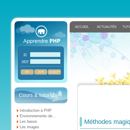
ACCUEIL
ACTUALITÉS
TUT
ID
MDP
JOIN
ID
/
MDP
?
Cours & tutoriels
Introduction à PHP
Environnements de...
Méthodes magiqu
Les bases
Les images