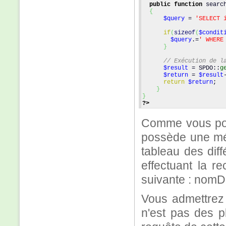
public
function
 searc
{
$query
 = 
'SELECT 
if
(
sizeof
(
$condit
$query
.=
' WHERE
}
// Exécution de l
$result
 = SPDO::
g
$return
 = 
$result
return
$return
;
}
}
?>
Comme vous pou
possède une mé
tableau des diff
effectuant la r
suivante : nom
Vous admettrez 
n'est pas des pl