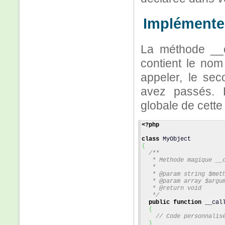
Implémenter
La méthode __c
contient le no
appeler, le sec
avez passés. L
globale de cett
<?php
class
 MyObject 
{
/**
   * Methode magique __
   *
   * @param string $met
   * @param array $argu
   * @return void
   */
public
function
 __cal
{
// Code personnalis
}