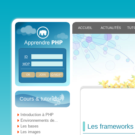
ACCUEIL
ACTUALITÉS
TUT
ID
MDP
JOIN
ID
/
MDP
?
Cours & tutoriels
Introduction à PHP
Environnements de...
Les framework
Les bases
Les images