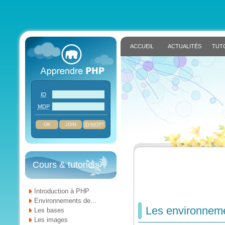
ACCUEIL
ACTUALITÉS
TUT
ID
MDP
JOIN
ID
/
MDP
?
Cours & tutoriels
Introduction à PHP
Environnements de...
Les environneme
Les bases
Les images