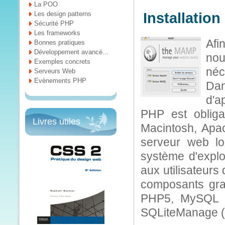
La POO
Les design patterns
Installatio
Sécurité PHP
Les frameworks
Afi
Bonnes pratiques
Développement avancé...
nou
Exemples concrets
néc
Serveurs Web
Evènements PHP
Da
d'a
PHP est obliga
Livres utiles
Macintosh, Apa
serveur web lo
système d'explo
aux utilisateurs
composants grat
PHP5, MySQL 
SQLiteManage (o