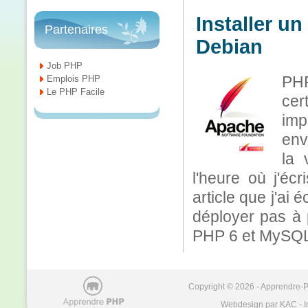
Installer u
Partenaires
Debian
Job PHP
PHP
Emplois PHP
Le PHP Facile
cer
imp
env
la 
l'heure où j'éc
article que j'ai 
déployer pas à
PHP 6 et MySQL 
Copyright © 2026 - Apprendre-PH
Webdesign par KAC - I