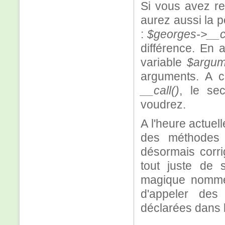
Si vous avez r
aurez aussi la p
:
$georges->__call
différence. En 
variable
$argum
arguments. A c
__call()
, le se
voudrez.
A l'heure actuel
des méthodes 
désormais corri
tout juste de 
magique nom
d'appeler des
déclarées dans l