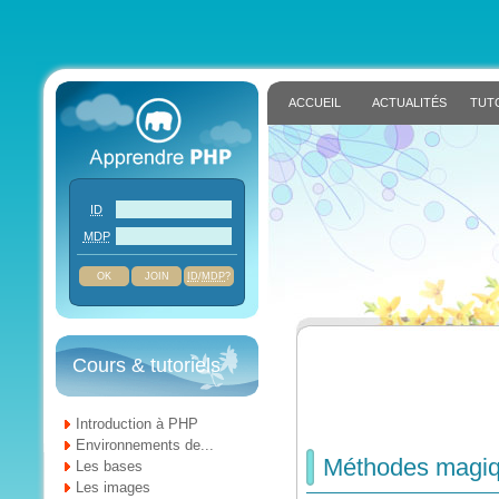
ACCUEIL
ACTUALITÉS
TUT
ID
MDP
JOIN
ID
/
MDP
?
Cours & tutoriels
Introduction à PHP
Environnements de...
Méthodes magiqu
Les bases
Les images