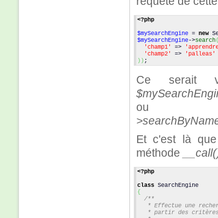
requête de cette
<?php
$mySearchEngine
 = 
new
 S
$mySearchEngine
->
search
'champ1'
 => 
'apprendr
'champ2'
 => 
'palleas'
)
)
;
Ce serait v
$mySearchEngin
ou 
>searchByNameAn
Et c'est là que
méthode
__call(
<?php
class
 SearchEngine
{
/**
   * Effectue une reche
   * partir des critère