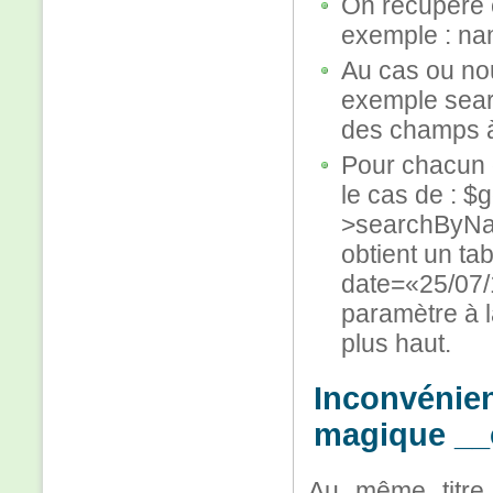
On récupère c
exemple : n
Au cas ou nou
exemple sea
des champs à
Pour chacun 
le cas de : $
>searchByNam
obtient un t
date=«25/07/
paramètre à 
plus haut.
Inconvénien
magique __c
Au même titre