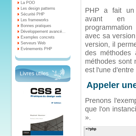
La POO
Les design patterns
PHP a fait un
Sécurité PHP
avant en 
Les frameworks
Bonnes pratiques
programmation 
Développement avancé...
avec sa version
Exemples concrets
version, il perm
Serveurs Web
Evènements PHP
des méthodes 
méthodes sont 
est l'une d'entre 
Livres utiles
Appeler une
Prenons l'exemp
que l'on instan
».
<?php