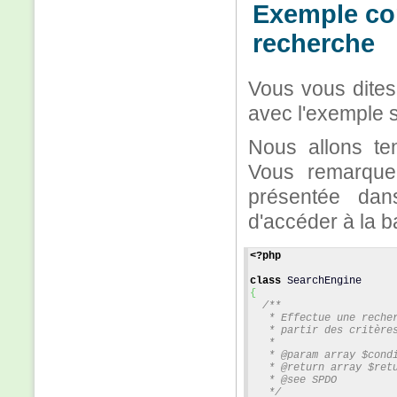
Exemple con
recherche
Vous vous dites 
avec l'exemple s
Nous allons te
Vous remarque
présentée dan
d'accéder à la 
<?php
class
 SearchEngine
{
/**
   * Effectue une reche
   * partir des critère
   *
   * @param array $cond
   * @return array $ret
   * @see SPDO
   */