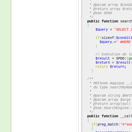
   *
   * @param array $cond
   * @return array $ret
   * @see SPDO
   */
public
function
 searc
{
$query
 = 
'SELECT 
if
(
sizeof
(
$condit
$query
.=
' WHERE
}
// Exécution de l
$result
 = SPDO::
g
$return
 = 
$result
return
$return
;
}
/**
   * Méthode magique __
   * du type searchByNa
   *
   * @param string $met
   * @param array $args
   * @return array|null
   * @see SearchEngine:
   */
public
function
 __cal
{
if
(
preg_match
(
'#^se
{