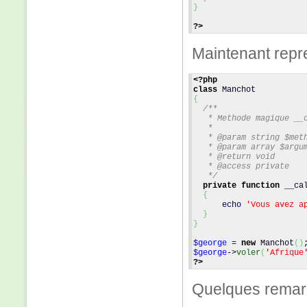
}
?>
Maintenant repr
<?php
class
 Manchot
{
/**
   * Methode magique __
   *
   * @param string $met
   * @param array $argu
   * @return void
   * @access private
   */
private
function
 __ca
{
echo
'Vous avez a
}
}
$george
 = 
new
 Manchot
(
)
$george
->
voler
(
'Afrique
?>
Quelques remar