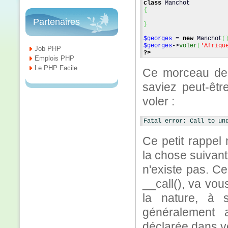
class
 Manchot
{
Partenaires
}
$georges
 = 
new
 Manchot
(
$georges
->
voler
(
'Afriqu
Job PHP
?>
Emplois PHP
Le PHP Facile
Ce morceau de 
saviez peut-êt
voler :
Fatal error: Call to un
Ce petit rappel
la chose suivan
n'existe pas. C
__call(), va vou
la nature, à 
généralement 
déclarée dans v