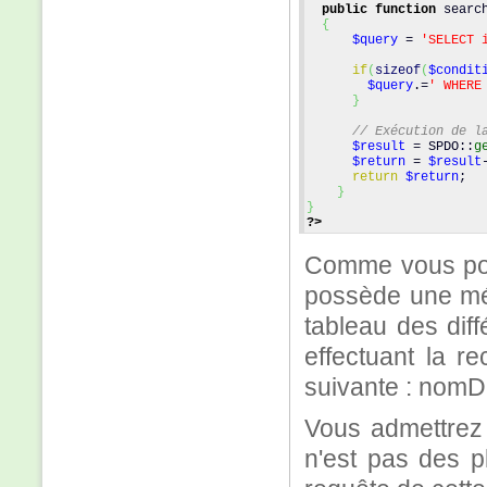
public
function
 searc
{
$query
 = 
'SELECT 
if
(
sizeof
(
$condit
$query
.=
' WHERE
}
// Exécution de l
$result
 = SPDO::
g
$return
 = 
$result
return
$return
;
}
}
?>
Comme vous pou
possède une mé
tableau des diff
effectuant la r
suivante : nom
Vous admettrez 
n'est pas des pl