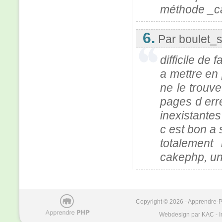
méthode _ca
6.
Par boulet_
difficile de 
a mettre en 
ne le trouve
pages d err
inexistantes
c est bon a s
totalement
cakephp, un
Copyright © 2026 - Apprendre-PH
Webdesign par KAC - I