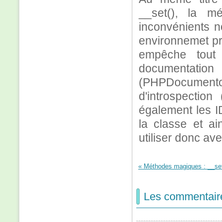
__set(), la m
inconvénients n
environnemet prof
empêche tout 
documentat
(PHPDocumento
d'introspection
également les ID
la classe et ai
utiliser donc av
« Méthodes magiques : __set(
Les commentair