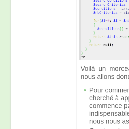
$searchConditions
$searchCriterias
 
$conditions
 = 
arr
$nbCriterias
 = 
si
for
(
$i
=
0
; 
$i
 < 
$n
{
$conditions
[
] 
=
}
return
$this
->
sea
}
return
null
;
}
}
?>
Voilà un morce
nous allons donc
Pour commence
cherché à ap
commence par
indispensable
nous nous ass