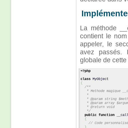
Implémenter
La méthode __c
contient le no
appeler, le sec
avez passés. L
globale de cett
<?php
class
 MyObject 
{
/**
   * Methode magique __
   *
   * @param string $met
   * @param array $argu
   * @return void
   */
public
function
 __cal
{
// Code personnalis
}