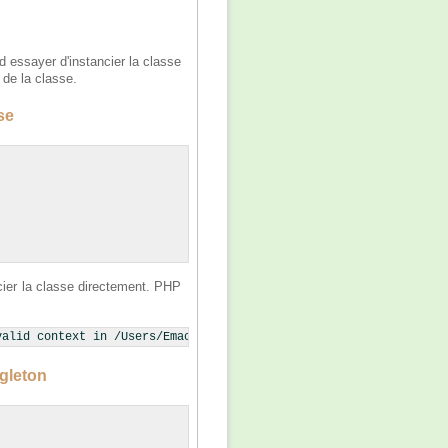
rd essayer d'instancier la classe
 de la classe.
se
ncier la classe directement. PHP
valid context in /Users/Emacs/Sites/Demo/MySingleton.php on line
ngleton