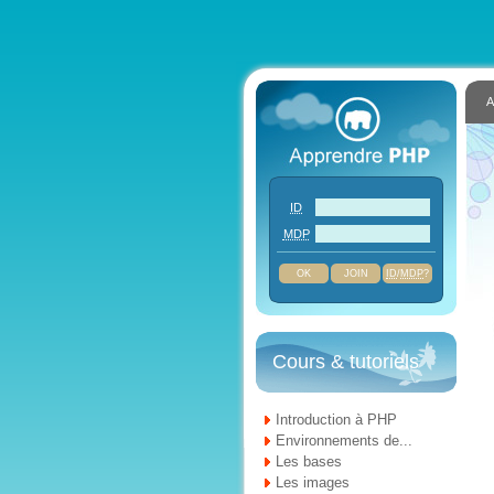
A
ID
MDP
JOIN
ID
/
MDP
?
Cours & tutoriels
Introduction à PHP
Environnements de...
Les bases
Les images