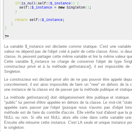
if
(
is_null
(
self::
$_instance
)
)
{
       self::
$_instance
 = 
new
 Singleton
(
)
;  
}
return
 self::
$_instance
;
}
}
?>
La variable $_instance est déclarée comme statique. C'est une variable 
valeur ne dépend pas de l'objet créé à partir de cette classe. Ainsi, si d
classe, ils peuvent partager cette même variable et lire la même valeur quel 
Cette variable $_instance se charge de conserver l'objet de type Sing
constructeur privé et à la méthode getInstance(), il est impossible de 
Singleton.
Le constructeur est déclaré privé afin de ne pas pouvoir être appelé depui
concrètement, il est ainsi impossible de faire un "new" en dehors de la 
une instance de la classe est de passer par la méthode publique et statiqu
La méthode getInstance() doit obligatoirement être publique et statique.
"public" lui permet d'être appelée en dehors de la classe. Le mot-clé "static
appelée sans passer par l'objet (puisque nous n'avons pas d'objet lorsq
méthode est de faire du contrôle d'accès. Elle vérifie tout d'abord que la p
NULL ou non. Si elle est NULL alors elle crée dans cette variable un
Ensuite elle retourne cette instance. C'est LA seule et unique instance poss
le singleton.