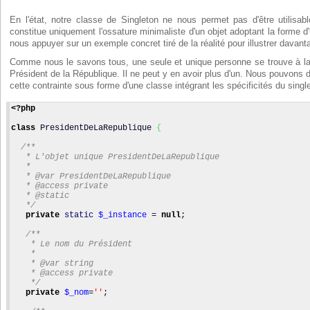
En l'état, notre classe de Singleton ne nous permet pas d'être utilisab
constitue uniquement l'ossature minimaliste d'un objet adoptant la forme d
nous appuyer sur un exemple concret tiré de la réalité pour illustrer davant
Comme nous le savons tous, une seule et unique personne se trouve à la t
Président de la République. Il ne peut y en avoir plus d'un. Nous pouvons 
cette contrainte sous forme d'une classe intégrant les spécificités du singl
<?php
class
 PresidentDeLaRepublique 
{
/**
   * L'objet unique PresidentDeLaRepublique
   *
   * @var PresidentDeLaRepublique
   * @access private
   * @static
   */
private
static
$_instance
 = 
null
;
/**
    * Le nom du Président
    *
    * @var string
    * @access private
    */
private
$_nom
=
''
;