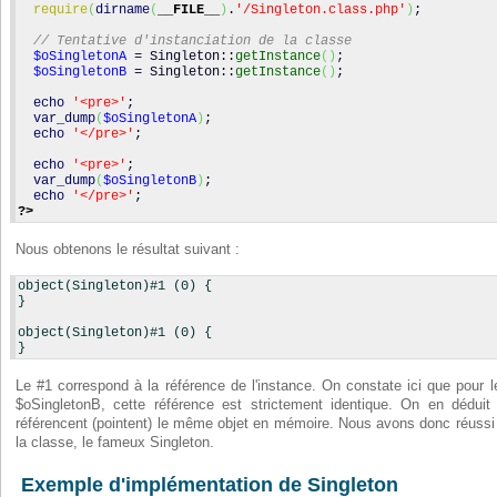
require
(
dirname
(
__FILE__
)
.
'/Singleton.class.php'
)
;
// Tentative d'instanciation de la classe
$oSingletonA
 = Singleton::
getInstance
(
)
;
$oSingletonB
 = Singleton::
getInstance
(
)
;
echo
'<pre>'
;
var_dump
(
$oSingletonA
)
;
echo
'</pre>'
;
echo
'<pre>'
;
var_dump
(
$oSingletonB
)
;
echo
'</pre>'
;
?>
Nous obtenons le résultat suivant :
object(Singleton)#1 (0) {
}
object(Singleton)#1 (0) {
}
Le #1 correspond à la référence de l'instance. On constate ici que pour 
$oSingletonB, cette référence est strictement identique. On en dédui
référencent (pointent) le même objet en mémoire. Nous avons donc réussi
la classe, le fameux Singleton.
Exemple d'implémentation de Singleton