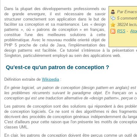
Dans la plupart des développements professionnels ou
Par Emacs
de grande envergure, il est nécessaire de savoir
5 comment
structurer correctement son application dans le but de
faciliter sa conception et sa maintenance. Les « design
38224 lect
patterns », où « patrons de conception » en français,
RSS
-
At
constitue l'une des meilleures solutions à cette
problématique. Avec le nouveau modèle orienté objet de
PHP 5 proche de celui de Java, l'implémentation des
design patterns est facilitée. Ce tutoriel s'intéresse à la présentation
Singleton, particulièrement employé au sein des applications web.
Qu'est-ce qu'un patron de conception ?
Définition extraite de
Wikipedia
:
En génie logiciel, un patron de conception (design pattern en anglais) es
les problèmes récurrents suivant le paradigme objet. En français on u
conception qui est une traduction alternative de «design pattern», perçue 
Les patrons de conception sont des solutions qui répondent à des problèm
de conception logiciels. Ce ne sont ni des algorithmes ni des fragment
décrivent des procédés de conception généraux indépendemment du lang
C'est d'ailleurs pour cette raison que l'on présente les motifs de concep
classes UML.
En clair, les patrons de conception doivent être perçus comme un outil de