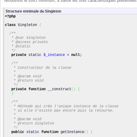
retrouvons le strict minimum, à savoir les trois caractéristiques présentée
Structure minimale du Singleton
<?php
class
 Singleton 
{
/**
   * @var Singleton
   * @access private
   * @static
   */
private
static
$_instance
 = 
null
;
/**
    * Constructeur de la classe
    *
    * @param void
    * @return void
    */
private
function
 __construct
(
)
{
}
/**
    * Méthode qui crée l'unique instance de la classe
    * si elle n'existe pas encore puis la retourne.
    *
    * @param void
    * @return Singleton
    */
public
static
function
 getInstance
(
)
{