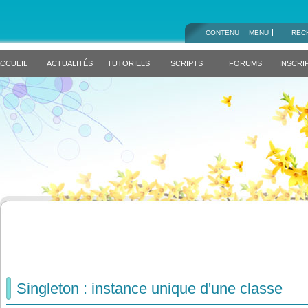
CONTENU
MENU
REC
CCUEIL
ACTUALITÉS
TUTORIELS
SCRIPTS
FORUMS
INSCRI
Singleton : instance unique d'une classe