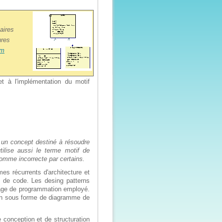
aires
ures
om
 et à l'implémentation du motif
t un concept destiné à résoudre
tilise aussi le terme motif de
comme incorrecte par certains.
es récurrents d'architecture et
s de code. Les desing patterns
age de programmation employé.
tion sous forme de diagramme de
 conception et de structuration