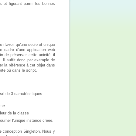
s et figurant parmi les bonnes
e n'avoir qu'une seule et unique
 cadre d'une application web
 de préserver cette unicité, il
n. Il suffit donc par exemple de
er la référence à cet objet dans
rte où dans le script.
sé de 3 caractéristiques :
sse.
ieur de la classe
ourner l'unique instance créée.
de conception Singleton. Nous y