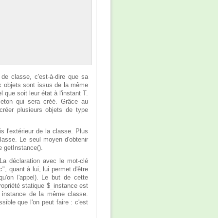
de classe, c'est-à-dire que sa
eux objets sont issus de la même
que soit leur état à l'instant T.
leton qui sera créé. Grâce au
créer plusieurs objets de type
s l'extérieur de la classe. Plus
classe. Le seul moyen d'obtenir
e getInstance().
 La déclaration avec le mot-clé
", quant à lui, lui permet d'être
u'on l'appel). Le but de cette
ropriété statique $_instance est
e instance de la même classe.
ible que l'on peut faire : c'est