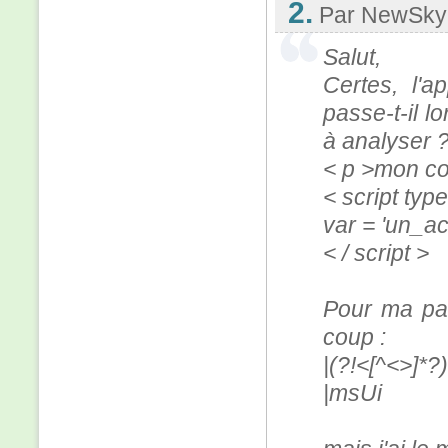
2.
Par NewSky
Salut,
Certes, l'a
passe-t-il l
à analyser ?
< p >mon co
< script type
var = 'un_a
< / script >
Pour ma part
coup :
|(?!<[^<>]*?)
|msUi