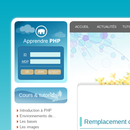
ACCUEIL
ACTUALITÉS
TUT
ID
MDP
JOIN
ID
/
MDP
?
Cours & tutoriels
Introduction à PHP
Environnements de...
Remplacement d
Les bases
Les images