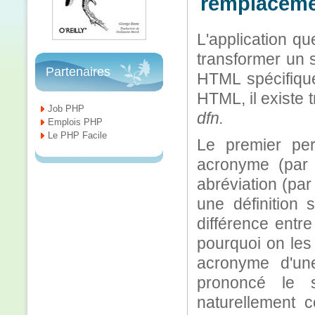
remplaceme
L'application q
transformer un 
Partenaires
HTML spécifique
HTML, il existe 
Job PHP
dfn.
Emplois PHP
Le PHP Facile
Le premier per
acronyme (par
abréviation (pa
une définition
différence entr
pourquoi on les
acronyme d'une
prononcé le s
naturellement 