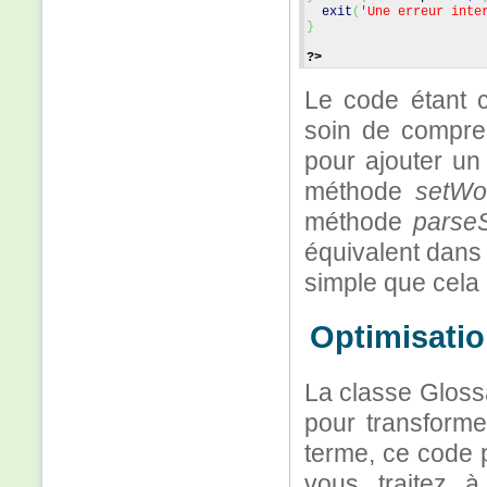
exit
(
'Une erreur inte
}
?>
Le code étant 
soin de compre
pour ajouter un 
méthode
setWo
méthode
parseS
équivalent dans
simple que cela 
Optimisatio
La classe Glossa
pour transforme
terme, ce code p
vous traitez 