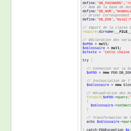
define
(
'DB_PASSWORD'
,
'r
// Nom de la base de do
define
(
'DB_NOM'
,
'NomDeL
// Driver correspondant
define
(
'DB_DSN'
,
'mysql:
// Import de la classe 
require
(
dirname
(
__FILE_
// Déclaration des vari
$oPDO
 = 
null
;
$oGlossaire
 = 
null
;
$sTexte
 = 
'Cette chaine
try 
{
// Connexion sur la b
$oPDO
 = 
new
 PDO
(
DB_DS
// Instanciation de l
$oGlossaire
 = 
new
 Glo
// Récupération des m
foreach
(
$oPDO
->
query
(
{
$oGlossaire
->
setWor
}
// Transformation de 
echo
$oGlossaire
->
par
}
 catch
(
PDOException 
$e