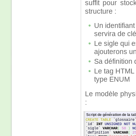
suffit pour sto
structure :
Un identifiant
servira de cl
Le sigle qui 
ajouterons un
Sa définition
Le tag HTML 
type ENUM
Le modèle physi
:
Script de génération de la ta
CREATE TABLE
 `glossaire
`id` 
INT
UNSIGNED
NOT N
`sigle` 
VARCHAR
(
50
)
N
`definition` 
VARCHAR
(
2