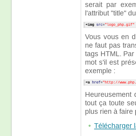
serait par exe
l'attribut "titl
<img
src
=
"logo_php.gif"
Vous vous en dou
ne faut pas tran
tags HTML. Par c
mot s'il est pr
exemple :
<a
href
=
"http://www.php
Heureusement qu
tout ça toute s
plus rien à faire
Télécharger 