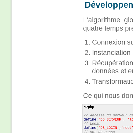
Développeme
L'algorithme gl
quatre temps pré
Connexion su
Instanciation
Récupération
données et en
Transformati
Ce qui nous donn
<?php
// Adresse du serveur d
define
(
'DB_SERVEUR'
, 
'l
// Login
define
(
'DB_LOGIN'
,
'root
// Mot de passe