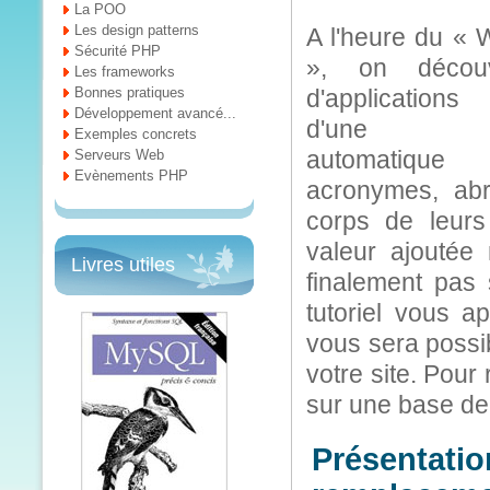
La POO
Les design patterns
A l'heure du «
Sécurité PHP
», on décou
Les frameworks
Bonnes pratiques
d'applications
Développement avancé...
d'une tran
Exemples concrets
automatiqu
Serveurs Web
Evènements PHP
acronymes, abré
corps de leurs
valeur ajoutée
Livres utiles
finalement pas
tutoriel vous ap
vous sera possi
votre site. Pour
sur une base d
Présentatio