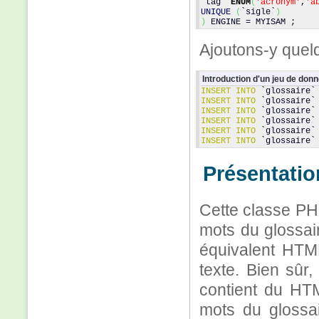
`tag` 
ENUM
(
'acronym'
,
'a
UNIQUE
(
`sigle`
)
)
 ENGINE = MYISAM ;
Ajoutons-y quel
Introduction d'un jeu de donn
INSERT
INTO
 `glossaire`
INSERT
INTO
 `glossaire`
INSERT
INTO
 `glossaire`
INSERT
INTO
 `glossaire`
INSERT
INTO
 `glossaire`
INSERT
INTO
 `glossaire`
Présentatio
Cette classe PH
mots du glossai
équivalent HTML
texte. Bien sûr,
contient du HTM
mots du glossa