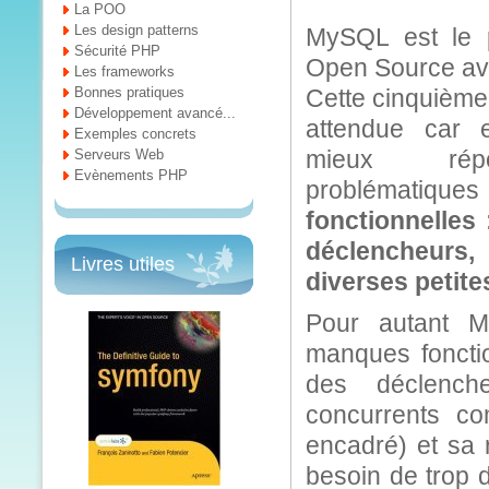
La POO
Les design patterns
MySQL est le 
Sécurité PHP
Open Source av
Les frameworks
Bonnes pratiques
Cette cinquième 
Développement avancé...
attendue car 
Exemples concrets
mieux rép
Serveurs Web
Evènements PHP
problématiques 
fonctionnelles 
déclencheurs
Livres utiles
diverses petite
Pour autant M
manques fonctio
des déclench
concurrents c
encadré) et sa r
besoin de trop d