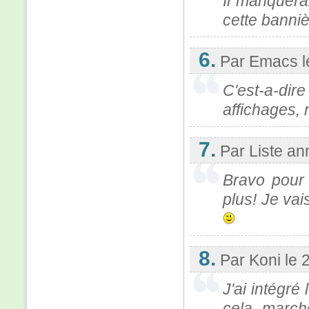
Il manquerai
cette banni
6.
Par Emacs
C'est-a-dire
affichages, n
7.
Par Liste an
Bravo pour l
plus! Je vais
8.
Par Koni
le 
J'ai intégré
cela marche