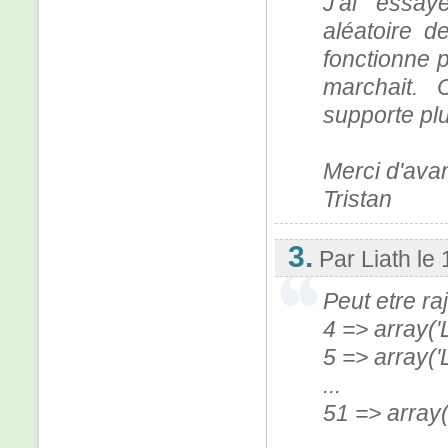
J'ai essa
aléatoire 
fonctionne 
marchait.
supporte pl
Merci d'ava
Tristan
3.
Par Liath
le
Peut etre ra
4 => array('
5 => array('
...
51 => array