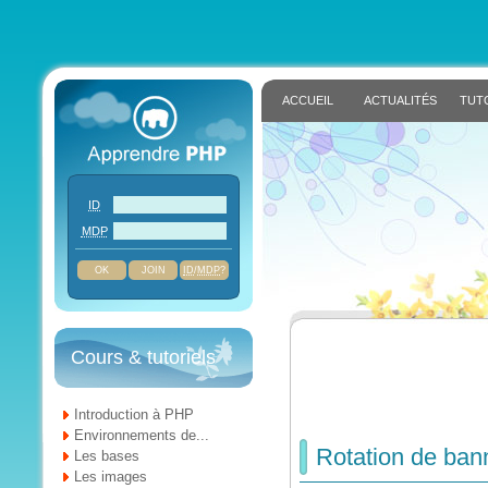
ACCUEIL
ACTUALITÉS
TUT
ID
MDP
JOIN
ID
/
MDP
?
Cours & tutoriels
Introduction à PHP
Environnements de...
Rotation de bann
Les bases
Les images