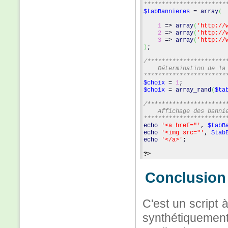
***********************
$tabBannieres
 = 
array
(
1
 => 
array
(
'http://
2
 => 
array
(
'http://
3
 => 
array
(
'http://
)
;
/**********************
    Détermination de la
***********************
$choix
 = 
1
;
$choix
 = 
array_rand
(
$ta
/**********************
    Affichage des banni
***********************
echo
'<a href="'
, 
$tabB
echo
'<img src="'
, 
$tab
echo
'</a>'
;
?>
Conclusion
C'est un script à
synthétiquement