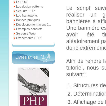
La POO
Les design patterns
Le script sui
Sécurité PHP
réaliser un g
Les frameworks
Bonnes pratiques
bannières à affi
Développement avancé...
Une bannière es
Exemples concrets
avoir été t
Serveurs Web
Evènements PHP
aléatoirement pa
donc extrêmeme
Livres utiles
Afin de rendre 
tutoriel, nous 
suivant :
Structures d
Détermination 
Affichage de 