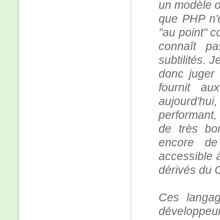
un modèle o
que PHP n'e
"au point" c
connaît p
subtilités. 
donc juger 
fournit a
aujourd'h
performant, m
de très bo
encore de
accessible 
dérivés du 
Ces langag
développe