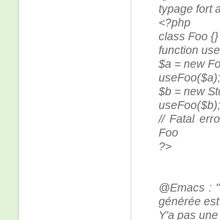
typage fort 
<?php
class Foo {}
function useF
$a = new Fo
useFoo($a); 
$b = new St
useFoo($b)
// Fatal er
Foo
?>
@Emacs : "C
générée est 
Y'a pas une 