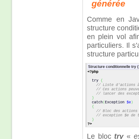
générée
Comme en Java
structure condit
en plein vol af
particuliers. Il 
structure partic
Structure conditionnelle try { 
<?php
  try 
{
// Liste d'actions 
// Ces actions peuv
// lancer des excep
}
  catch
(
Exception 
$e
)
{
// Bloc des actions
// exception $e de 
}
?>
Le bloc
try
«
e