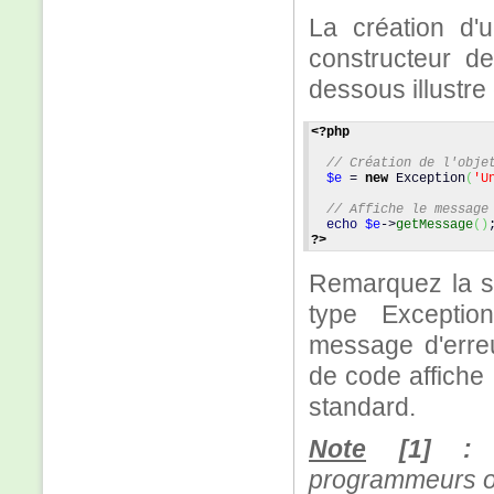
La création d'u
constructeur de
dessous illustre
<?php
// Création de l'obje
$e
 = 
new
 Exception
(
'U
// Affiche le message
echo
$e
->
getMessage
(
)
?>
Remarquez la sim
type Exceptio
message d'erreu
de code affiche 
standard.
Note
[1] :
e
programmeurs on