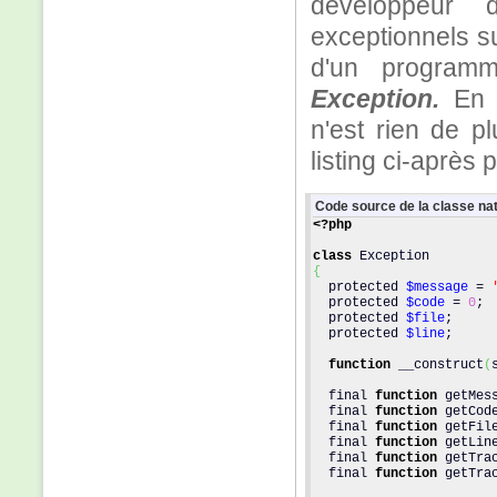
développeur 
exceptionnels su
d'un progra
Exception.
En 
n'est rien de p
listing ci-après
Code source de la classe nat
<?php
class
 Exception 
{
  protected 
$message
 = 
  protected 
$code
 = 
0
; 
  protected 
$file
;     
  protected 
$line
;     
function
 __construct
(
  final 
function
 getMes
  final 
function
 getCod
  final 
function
 getFil
  final 
function
 getLin
  final 
function
 getTra
  final 
function
 getTra