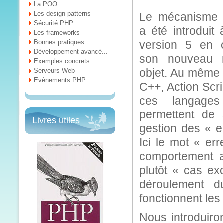
La POO
Les design patterns
Le mécanisme 
Sécurité PHP
a été introdui
Les frameworks
Bonnes pratiques
version 5 en 
Développement avancé...
son nouveau m
Exemples concrets
objet. Au même t
Serveurs Web
Evènements PHP
C++, Action Scri
ces langages
permettent de s
Livres utiles
gestion des « e
Ici le mot « er
comportement a
plutôt « cas ex
déroulement 
fonctionnent les
Nous introduiro