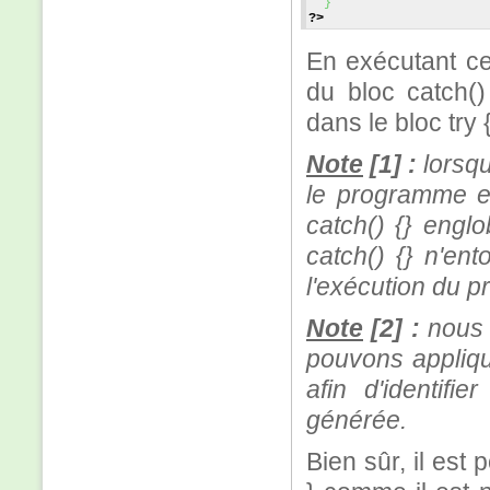
}
?>
En exécutant ce
du bloc catch()
dans le bloc try 
Note
[1] :
lorsqu
le programme et
catch() {} engl
catch() {} n'ent
l'exécution du 
Note
[2] :
nous v
pouvons applique
afin d'identifi
générée.
Bien sûr, il est 