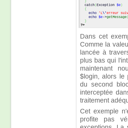
}
  catch
(
Exception 
$e
)
{
echo
'L
\'
erreur sui
echo
$e
->
getMessage
}
?>
Dans cet exempl
Comme la valeur
lancée à traver
plus bas qui l'i
maintenant nou
$login, alors le
du second bloc 
interceptée dan
traitement adéqu
Cet exemple n'e
profite pas v
exceptions. La