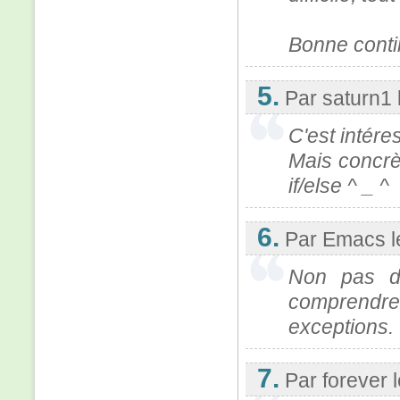
Bonne conti
5.
Par saturn1
C'est intére
Mais concrè
if/else ^ _ ^
6.
Par Emacs
Non pas du
comprendr
exceptions.
7.
Par forever