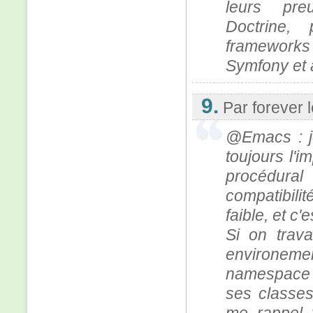
leurs pre
Doctrine, 
framework
Symfony et 
9.
Par forever
@Emacs : je
toujours l'i
procédur
compatibilit
faible, et c'
Si on trav
environem
namespace 
ses classes