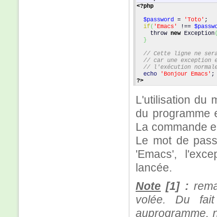
<?php
$password
 = 
'Toto'
;
if
(
'Emacs'
 !== 
$passw
    throw 
new
 Exception
}
// Cette ligne ne ser
// car une exception 
// l'exécution normal
echo
'Bonjour Emacs'
;
?>
L'utilisation du
du programme et 
La commande ech
Le mot de pass
'Emacs', l'exc
lancée.
Note
[1] :
remar
volée. Du fai
auprogramme, nu