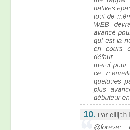
me rappel 
natives épar
tout de mêm
WEB devrai
avancé pour
qui est la 
en cours d
défaut.
merci pour 
ce merveil
quelques p
plus avan
débuteur en
10.
Par eilijah
@forever :