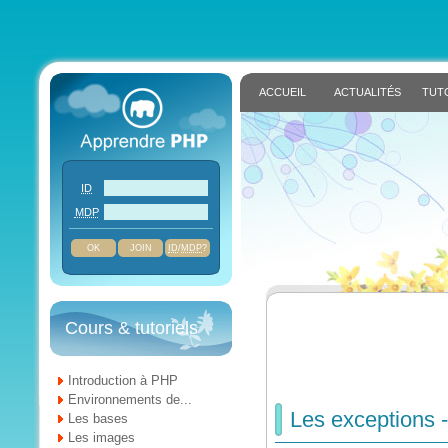
ACCUEIL
ACTUALITÉS
TUT
ID
MDP
JOIN
ID
/
MDP
?
Cours & tutoriels
Introduction à PHP
Environnements de...
Les exceptions -
Les bases
Les images