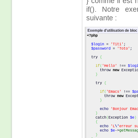
} comme il est n
if(). Notre ex
suivante :
Exemple d'utilisation de bloc 
<?php
$login
 = 
'Titi'
;
$password
 = 
'Toto'
;
  try 
{
if
(
'Hello'
 !== 
$log
      throw 
new
 Excepti
}
    try 
{
if
(
'Emacs'
 !== 
$p
        throw 
new
 Excep
}
echo
'Bonjour Ema
}
    catch
(
Exception 
$e
)
{
echo
'L
\'
erreur s
echo
$e
->
getMessa
}