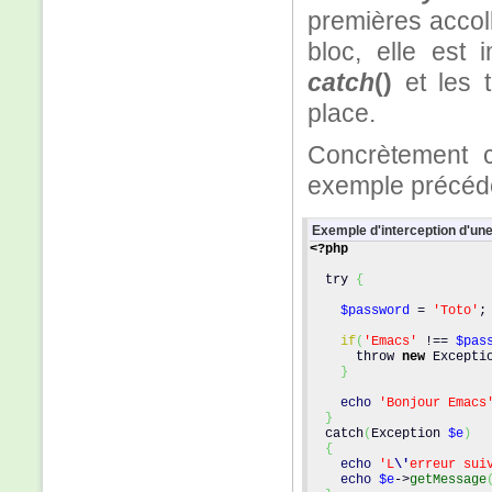
premières accol
bloc, elle est
catch
()
et les t
place.
Concrètement c
exemple précéde
Exemple d'interception d'un
<?php
  try 
{
$password
 = 
'Toto'
;
if
(
'Emacs'
 !== 
$pas
      throw 
new
 Excepti
}
echo
'Bonjour Emacs
}
  catch
(
Exception 
$e
)
{
echo
'L
\'
erreur sui
echo
$e
->
getMessage