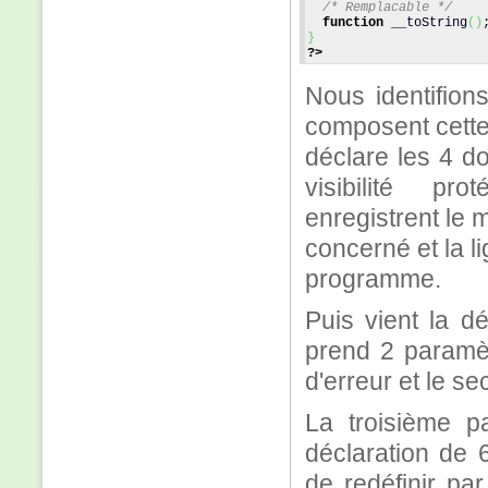
/* Remplacable */
function
 __toString
(
)
}
?>
Nous identifions
composent cette
déclare les 4 d
visibilité pr
enregistrent le 
concerné et la l
programme.
Puis vient la d
prend 2 paramèt
d'erreur et le se
La troisième p
déclaration de
de redéfinir par