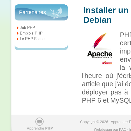
Installer u
Partenaires
Debian
Job PHP
Emplois PHP
PHP
Le PHP Facile
cer
imp
env
la 
l'heure où j'éc
article que j'ai 
déployer pas à
PHP 6 et MySQL 
Copyright © 2026 - Apprendre-PH
Webdesign par KAC - I