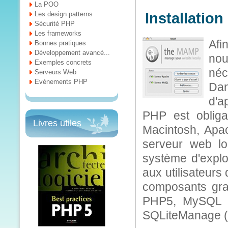
La POO
Les design patterns
Installatio
Sécurité PHP
Les frameworks
Afi
Bonnes pratiques
Développement avancé...
nou
Exemples concrets
néc
Serveurs Web
Evènements PHP
Da
d'a
PHP est obliga
Livres utiles
Macintosh, Apa
serveur web lo
système d'explo
aux utilisateurs
composants grat
PHP5, MySQL 
SQLiteManage (o