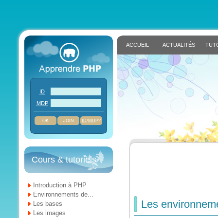
ACCUEIL
ACTUALITÉS
TUT
ID
MDP
JOIN
ID
/
MDP
?
Cours & tutoriels
Introduction à PHP
Environnements de...
Les environneme
Les bases
Les images