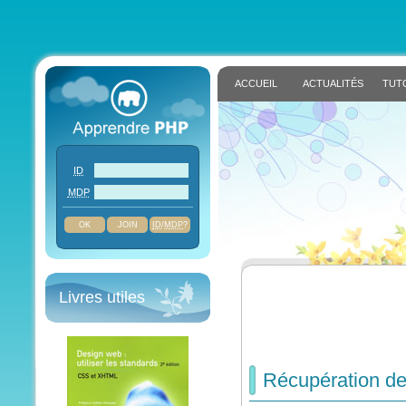
ACCUEIL
ACTUALITÉS
TUT
ID
MDP
JOIN
ID
/
MDP
?
Livres utiles
Récupération de 