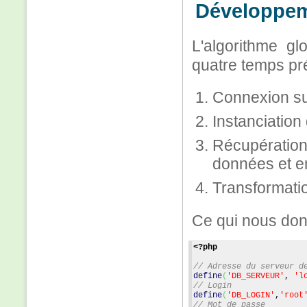
Développeme
L'algorithme gl
quatre temps pré
Connexion su
Instanciation
Récupération
données et en
Transformati
Ce qui nous donn
<?php
// Adresse du serveur d
define
(
'DB_SERVEUR'
, 
'l
// Login
define
(
'DB_LOGIN'
,
'root
// Mot de passe