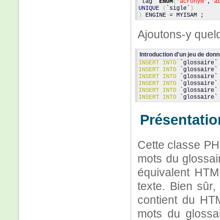
`tag` 
ENUM
(
'acronym'
,
'a
UNIQUE
(
`sigle`
)
)
 ENGINE = MYISAM ;
Ajoutons-y quel
Introduction d'un jeu de donn
INSERT
INTO
 `glossaire`
INSERT
INTO
 `glossaire`
INSERT
INTO
 `glossaire`
INSERT
INTO
 `glossaire`
INSERT
INTO
 `glossaire`
INSERT
INTO
 `glossaire`
Présentatio
Cette classe PH
mots du glossai
équivalent HTML
texte. Bien sûr,
contient du HTM
mots du glossa