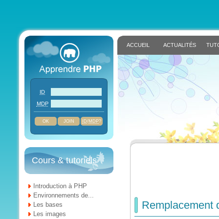
ACCUEIL
ACTUALITÉS
TUT
ID
MDP
JOIN
ID
/
MDP
?
Cours & tutoriels
Introduction à PHP
Environnements de...
Remplacement d
Les bases
Les images