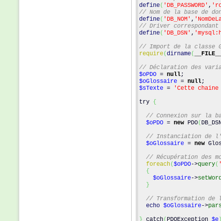
define
(
'DB_PASSWORD'
,
'r
// Nom de la base de do
define
(
'DB_NOM'
,
'NomDeL
// Driver correspondant
define
(
'DB_DSN'
,
'mysql:
// Import de la classe 
require
(
dirname
(
__FILE_
// Déclaration des vari
$oPDO
 = 
null
;
$oGlossaire
 = 
null
;
$sTexte
 = 
'Cette chaine
try 
{
// Connexion sur la b
$oPDO
 = 
new
 PDO
(
DB_DS
// Instanciation de l
$oGlossaire
 = 
new
 Glo
// Récupération des m
foreach
(
$oPDO
->
query
(
{
$oGlossaire
->
setWor
}
// Transformation de 
echo
$oGlossaire
->
par
}
 catch
(
PDOException 
$e