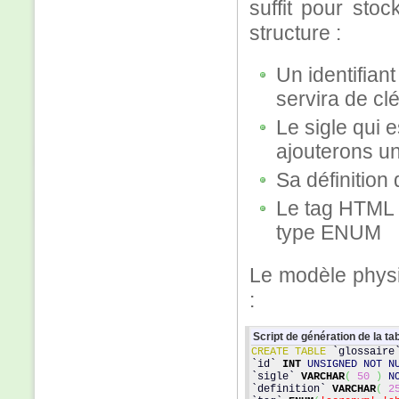
suffit pour sto
structure :
Un identifiant
servira de cl
Le sigle qui 
ajouterons un
Sa définition
Le tag HTML 
type ENUM
Le modèle physi
:
Script de génération de la ta
CREATE TABLE
 `glossaire
`id` 
INT
UNSIGNED
NOT N
`sigle` 
VARCHAR
(
50
)
N
`definition` 
VARCHAR
(
2