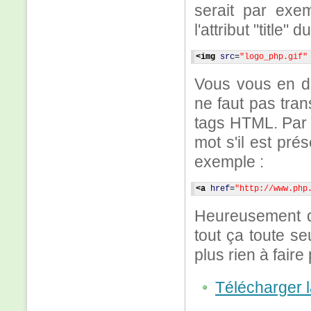
serait par exe
l'attribut "titl
<img
src
=
"logo_php.gif"
Vous vous en dou
ne faut pas tran
tags HTML. Par c
mot s'il est pr
exemple :
<a
href
=
"http://www.php
Heureusement qu
tout ça toute s
plus rien à faire
Télécharger 