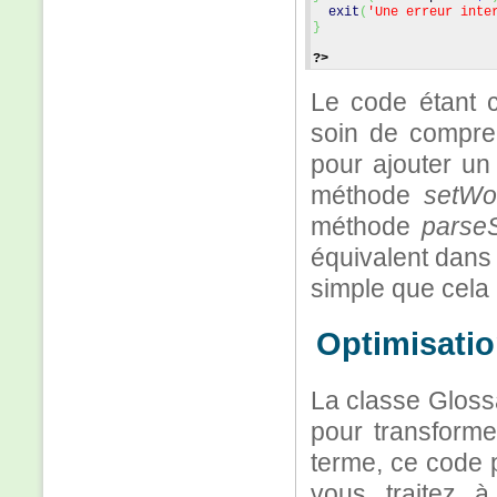
exit
(
'Une erreur inte
}
?>
Le code étant 
soin de compre
pour ajouter un 
méthode
setWo
méthode
parseS
équivalent dans
simple que cela 
Optimisatio
La classe Glossa
pour transforme
terme, ce code p
vous traitez 