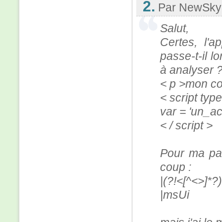
2.
Par NewSky
Salut,
Certes, l'a
passe-t-il l
à analyser ?
< p >mon co
< script type
var = 'un_a
< / script >
Pour ma part
coup :
|(?!<[^<>]*?)
|msUi