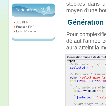
stockés dans un
moyen d'une bou
Partenaires
Génération 
Job PHP
Emplois PHP
Le PHP Facile
Pour complexifi
défaut l'année c
aura atteint la
Génération d'une liste dérou
<?php
// Variable qui ajout
$selected
 = 
''
;
// Parcours du tablea
echo
'<select name="a
for
(
$i
=
1970
; 
$i
<=
2030
{
// L'année est-elle
if
(
$i
 == 
date
(
'Y'
)
)
{
$selected
 = 
' sel
}
// Affichage de la 