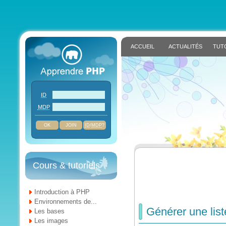
ACCUEIL
ACTUALITÉS
TUT
ID
MDP
JOIN
ID
/
MDP
?
Cours & tutoriels
Introduction à PHP
Environnements de...
Générer une lis
Les bases
Les images