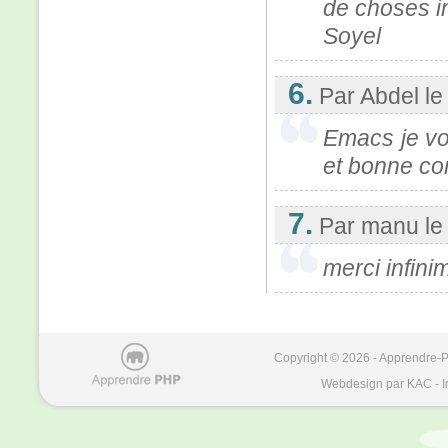
de choses i
Soyel
6.
Par Abdel
le
Emacs je vo
et bonne con
7.
Par manu
le
merci infin
Copyright © 2026 - Apprendre-PH
Webdesign par KAC - I