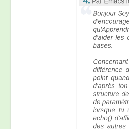
4.
Par Emacs
Bonjour Soy
d'encoura
qu'Apprendr
d'aider les
bases.
Concernant t
différence 
point quand
d'après ton
structure d
de paramètre
lorsque tu 
echo() d'aff
des autres 