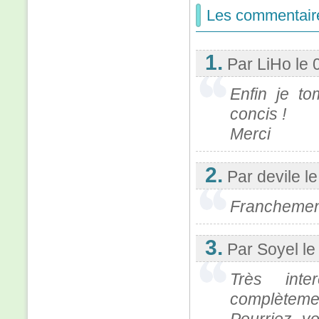
Les commentair
1.
Par LiHo
le 
Enfin je t
concis !
Merci
2.
Par devile
l
Franchemen
3.
Par Soyel
le
Très inte
complètemen