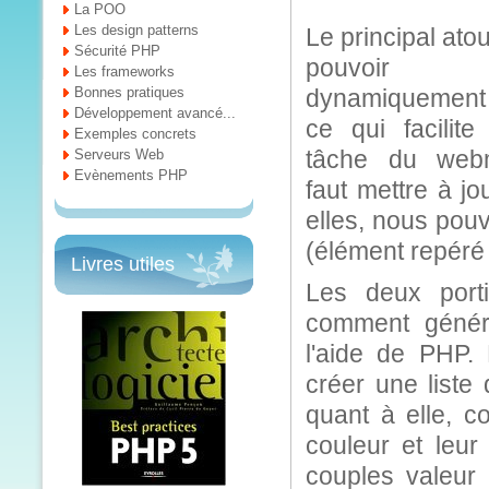
La POO
Les design patterns
Le principal ato
Sécurité PHP
pouvoir
Les frameworks
Bonnes pratiques
dynamiquement
Développement avancé...
ce qui facilit
Exemples concrets
tâche du webma
Serveurs Web
Evènements PHP
faut mettre à jo
elles, nous pouv
(élément repéré 
Livres utiles
Les deux port
comment génére
l'aide de PHP. 
créer une list
quant à elle, c
couleur et leur
couples valeur