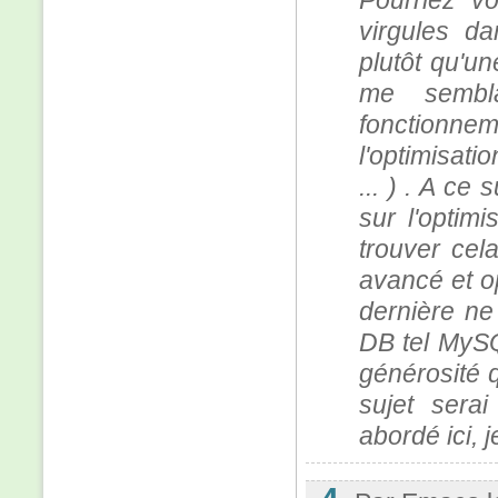
Pourriez vo
virgules d
plutôt qu'un
me sembl
fonction
l'optimisat
... ) . A ce 
sur l'optim
trouver cel
avancé et op
dernière ne 
DB tel MySQ
générosité q
sujet sera
abordé ici, j