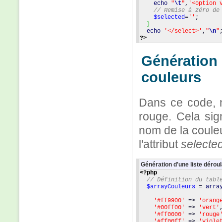
echo
"
\t
"
,
'<option 
// Remise à zéro de
$selected
=
''
;
}
echo
'</select>'
,
"
\n
"
?>
Génération 
couleurs
Dans ce code, n
rouge. Cela sig
nom de la couleu
l'attribut
selecte
Génération d'une liste dérou
<?php
// Définition du tabl
$arrayCouleurs
 = 
arra
'#ff9900'
 => 
'orang
'#00ff00'
 => 
'vert'
'#ff0000'
 => 
'rouge
'#ff00ff'
 => 
'viole