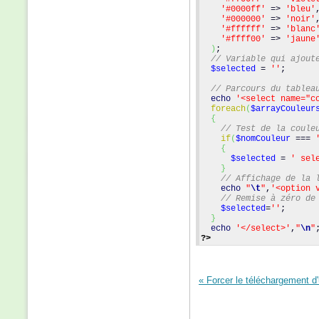
'#0000ff'
 => 
'bleu'
'#000000'
 => 
'noir'
'#ffffff'
 => 
'blanc
'#ffff00'
 => 
'jaune
)
;
// Variable qui ajout
$selected
 = 
''
;
// Parcours du tablea
echo
'<select name="c
foreach
(
$arrayCouleur
{
// Test de la coule
if
(
$nomCouleur
 === 
{
$selected
 = 
' sel
}
// Affichage de la 
echo
"
\t
"
,
'<option 
// Remise à zéro de
$selected
=
''
;
}
echo
'</select>'
,
"
\n
"
?>
« Forcer le téléchargement d'