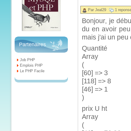
Par Jeal29
1 repons
Bonjour, je débu
du en avoir peu 
mais j'ai un peu
Partenaires
Quantité
Array
Job PHP
(
Emplois PHP
Le PHP Facile
[60] => 3
[118] => 8
[46] => 1
)
prix U ht
Array
(