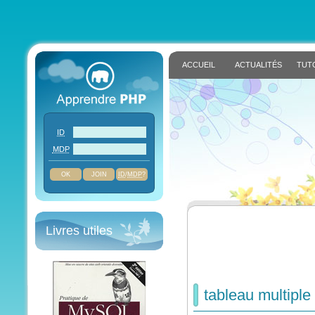
ACCUEIL
ACTUALITÉS
TUT
ID
MDP
JOIN
ID
/
MDP
?
Livres utiles
tableau multiple