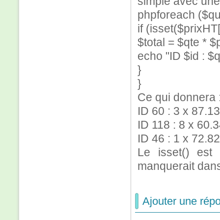
simple avec une
phpforeach ($qua
if (isset($prixHT[
$total = $qte * $
echo "ID $id : $q
}
}
Ce qui donnera 
ID 60 : 3 x 87.1
ID 118 : 8 x 60.
ID 46 : 1 x 72.8
Le isset() est
manquerait dans 
Ajouter une répo