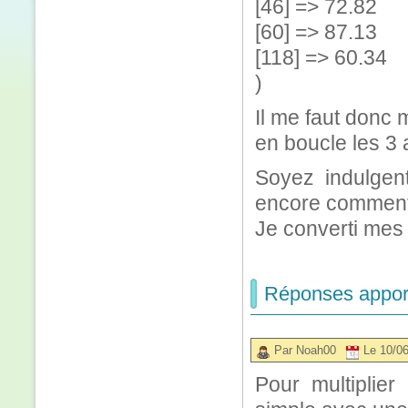
[46] => 72.82
[60] => 87.13
[118] => 60.34
)
Il me faut donc mu
en boucle les 3 
Soyez indulgen
encore comment 
Je converti mes
Réponses apport
Par Noah00
Le 10/0
Pour multiplie