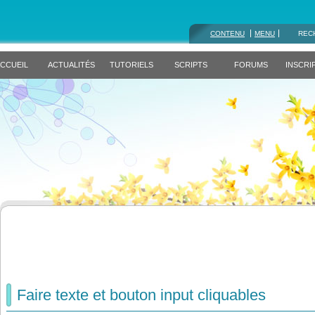
CONTENU
MENU
REC
CCUEIL
ACTUALITÉS
TUTORIELS
SCRIPTS
FORUMS
INSCRI
Faire texte et bouton input cliquables