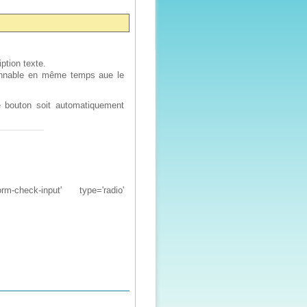
ption texte.
tionnable en même temps aue le
e bouton soit automatiquement
rm-check-input' type='radio'