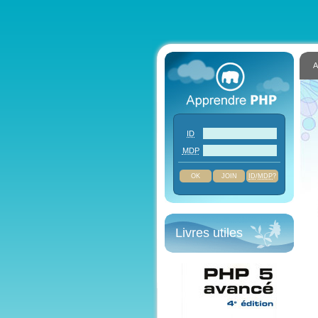
A
ID
MDP
JOIN
ID
/
MDP
?
Livres utiles