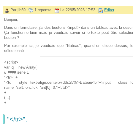
Par jlb59
1 reponse
Le 22/05/2023 17:53
Editer
Bonjour,
Dans un formulaire, j'ai des boutons <input> dans un tableau avec la descri
Ça fonctionne bien mais je voudrais savoir si le texte peut être sélec
bouton ?
Par exemple ici, je voudrais que "Bateau", quand on clique dessus, l
sélectionné.
<script>
var iq = new Array(
// #### série 1
"<tr>" +
"<td style='text-align:center;width:25%'>Bateau<br><input class='fo
name='sel1' onclick='ant[0]=0;'></td>"
+
(...)
+
"</tr>",