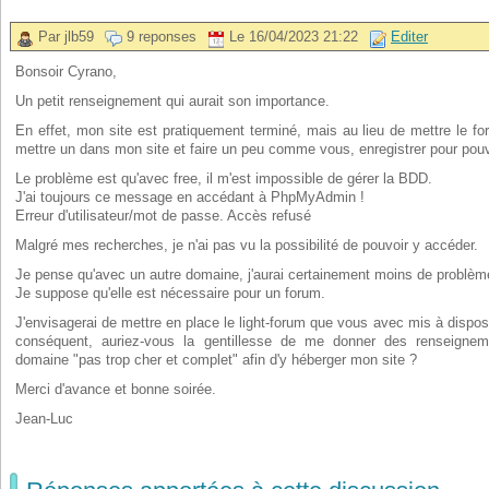
Par jlb59
9 reponses
Le 16/04/2023 21:22
Editer
Bonsoir Cyrano,
Un petit renseignement qui aurait son importance.
En effet, mon site est pratiquement terminé, mais au lieu de mettre le for
mettre un dans mon site et faire un peu comme vous, enregistrer pour pouvoir
Le problème est qu'avec free, il m'est impossible de gérer la BDD.
J'ai toujours ce message en accédant à PhpMyAdmin !
Erreur d'utilisateur/mot de passe. Accès refusé
Malgré mes recherches, je n'ai pas vu la possibilité de pouvoir y accéder.
Je pense qu'avec un autre domaine, j'aurai certainement moins de problèm
Je suppose qu'elle est nécessaire pour un forum.
J'envisagerai de mettre en place le light-forum que vous avec mis à disposi
conséquent, auriez-vous la gentillesse de me donner des renseigneme
domaine "pas trop cher et complet" afin d'y héberger mon site ?
Merci d'avance et bonne soirée.
Jean-Luc