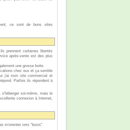
ent, ce sont de bons sites
s prennent certaines libertés
ervice après-vente est des plus
galement une grosse boite.
ications chez eux et ça semble
ui j'ai mon site commercial et
épond. Parfois ils répondent à
s, s'héberger soi-même, mais le
excellente connexion à Internet,
is m'orienter vers "boxis".