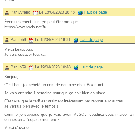
Par Cyrano
Le 18/04/2023 18:48
Haut de page
Éventuellement, l'url, ça peut être pratique :
https://www.boxis.net/fr/
Par jlb59
Le 18/04/2023 19:31
Haut de page
Merci beaucoup.
Je vais essayer tout ça !
Par jlb59
Le 19/04/2023 10:48
Haut de page
Bonjour,
C'est bon, j'ai acheté un nom de domaine chez Boxis.net.
Je vais attendre 1 semaine pour que ça soit bien en place.
C'est vrai que le tarif est vraiment intéressant par rapport aux autres.
Je verrais bien avec le temps !
Comme je suppose que je vais avoir MySQL, voudriez-vous m'aider à m
connexion à l'espace membre ?
Merci d'avance.