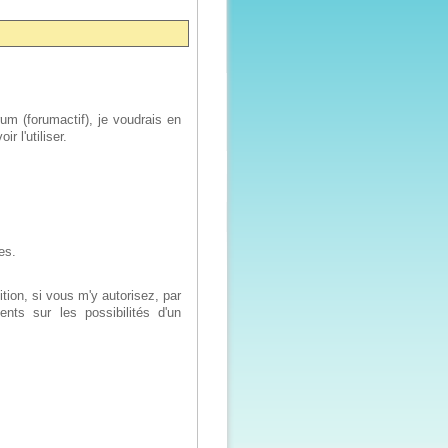
um (forumactif), je voudrais en
 l'utiliser.
es.
tion, si vous m'y autorisez, par
nts sur les possibilités d'un