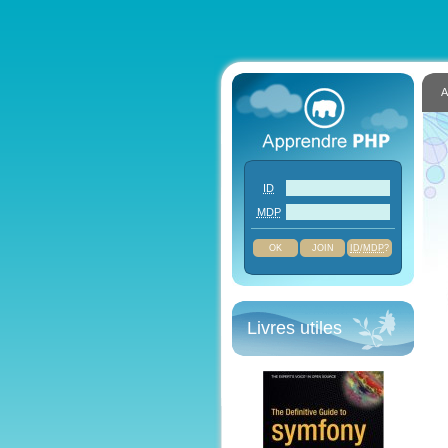
A
ID
MDP
JOIN
ID
/
MDP
?
Livres utiles