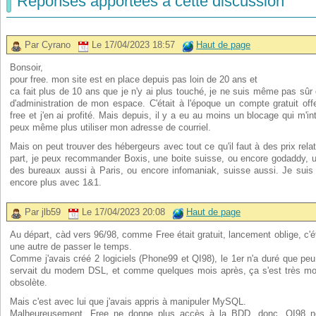
Réponses apportées à cette discussion
Par Cyrano
Le 17/04/2023 18:57
Haut de page
Bonsoir,
pour free. mon site est en place depuis pas loin de 20 ans et
ca fait plus de 10 ans que je n'y ai plus touché, je ne suis même pas sûr 
d'administration de mon espace. C'était à l'époque un compte gratuit off
free et j'en ai profité. Mais depuis, il y a eu au moins un blocage qui m'in
peux même plus utiliser mon adresse de courriel.
Mais on peut trouver des hébergeurs avec tout ce qu'il faut à des prix rel
part, je peux recommander Boxis, une boite suisse, ou encore godaddy, u
des bureaux aussi à Paris, ou encore infomaniak, suisse aussi. Je sui
encore plus avec 1&1.
Par jlb59
Le 17/04/2023 20:08
Haut de page
Au départ, càd vers 96/98, comme Free était gratuit, lancement oblige, c
une autre de passer le temps.
Comme j'avais créé 2 logiciels (Phone99 et QI98), le 1er n'a duré que peu
servait du modem DSL, et comme quelques mois après, ça s'est très mode
obsolète.
Mais c'est avec lui que j'avais appris à manipuler MySQL.
Malheureusement, Free ne donne plus accès à la BDD, donc, QI98 n