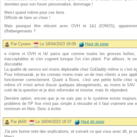
données pour son forum personnalisé, dommage !
Merci quand même pour ces liens.
Difficile de faire un choix !
Mais pourquoi être réticent avec OVH et 1&1 (IONOS), apparemm
d'hébergements ?
Par Cyrano
Le 18/04/2023 18:08
Haut de page
e n'aime ni OVH ni !&! parce que comme toutes les grosses boîtes, il
inacceptables et s'en cognent lorsque l'on s'en plaint. Par ailleurs, le s
discutable.
La qualité de service est moins déplorable chez GoDaddy même si c'est é
Pour Infomaniak, je les connais moins mais un de mes clients a ses appl
fonctionner correctement. Quant à Boxis, c'est une petite boîte chez q
même s'il m'est arrivé d'avoir quelques désagréments, au moins le SAV r
coté de la question et je dois reformuler et insister, mais ils répondent.
Dernière option, encore que je ne sais pas si le système existe toujour
problème de l'IP fixe n'est pas simple à résoudre et il faut vraiment une 
minimum en fibre. Donc à éviter.
Par jlb59
Le 18/04/2023 18:37
Haut de page
J'ai pris bonne note des explications, et suivant ce que vous avez dit, je va
Merci.