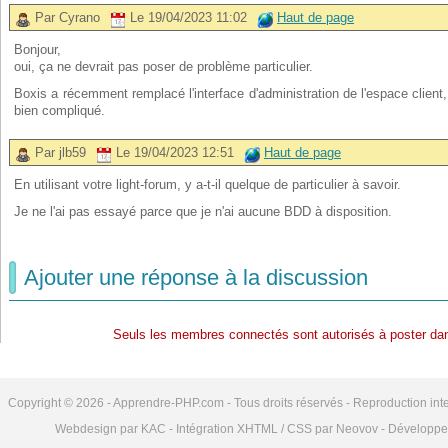
Par Cyrano
Le 19/04/2023 11:02
Haut de page
Bonjour,
oui, ça ne devrait pas poser de problème particulier.
Boxis a récemment remplacé l'interface d'administration de l'espace client
bien compliqué.
Par jlb59
Le 19/04/2023 12:51
Haut de page
En utilisant votre light-forum, y a-t-il quelque de particulier à savoir.
Je ne l'ai pas essayé parce que je n'ai aucune BDD à disposition.
Ajouter une réponse à la discussion
Seuls les membres connectés sont autorisés à poster dan
Copyright © 2026 - Apprendre-PHP.com - Tous droits réservés - Reproduction inte
Webdesign par KAC - Intégration XHTML / CSS par Neovov - Développe