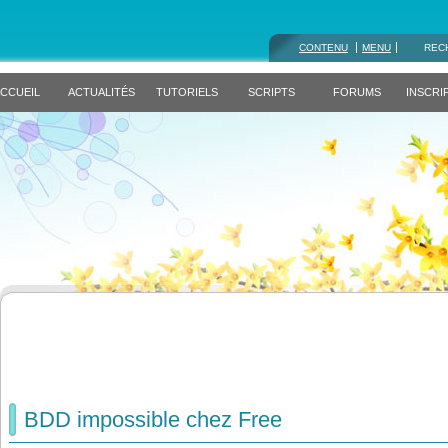
CONTENU
MENU
REC
CCUEIL
ACTUALITÉS
TUTORIELS
SCRIPTS
FORUMS
INSCRI
BDD impossible chez Free