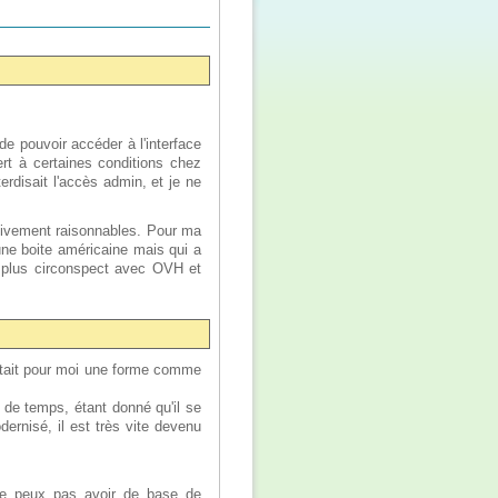
de pouvoir accéder à l'interface
ert à certaines conditions chez
terdisait l'accès admin, et je ne
ativement raisonnables. Pour ma
ne boite américaine mais qui a
s plus circonspect avec OVH et
'était pour moi une forme comme
 de temps, étant donné qu'il se
rnisé, il est très vite devenu
e peux pas avoir de base de