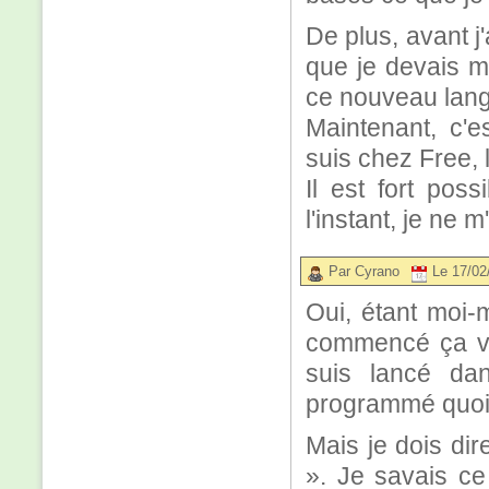
De plus, avant j
que je devais m'
ce nouveau lan
Maintenant, c'e
suis chez Free, 
Il est fort pos
l'instant, je ne 
Par Cyrano
Le 17/02
Oui, étant moi-m
commencé ça ve
suis lancé da
programmé quoi 
Mais je dois dir
». Je savais ce