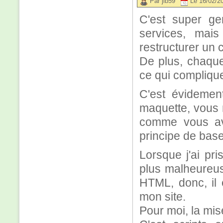
Par jlb59
Le 16/02/2
C'est super g
services, mai
restructurer un 
De plus, chaque
ce qui complique
C'est évidement
maquette, vous 
comme vous ave
principe de bas
Lorsque j'ai pri
plus malheureus
HTML, donc, il 
mon site.
Pour moi, la mis