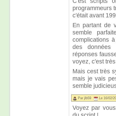
C'est scripts o
programmeurs tr
c'était avant 199
En partant de v
semble parfait
complications à
des données en
réponses fausse
voyez, c'est tr
Mais cest très 
mais je vais pe
semble judicieu
Par jlb59
Le 16/02/2
Voyez par vous-
du script !