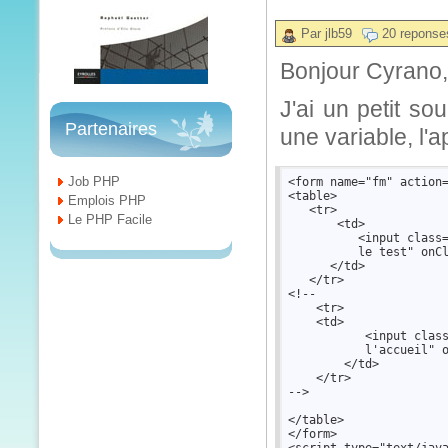
Par jlb59
20 reponse
Bonjour Cyrano,
J'ai un petit so
Partenaires
une variable, l'
Job PHP
<form name="fm" action=
<table>

Emplois PHP
   <tr>

Le PHP Facile
       <td>

          <input class=
          le test" onCl
      </td>

   </tr>

<!--

    <tr>

    <td>

           <input class
           l'accueil" o
        </td> 

    </tr>

-->

</table>

</form>
