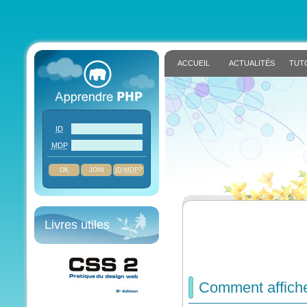
ACCUEIL
ACTUALITÉS
TUT
ID
MDP
JOIN
ID
/
MDP
?
Livres utiles
Comment affiche