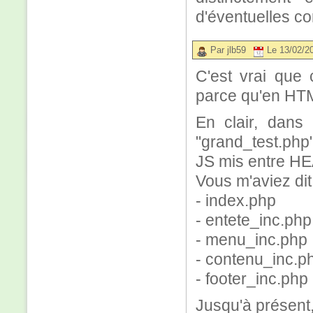
d'éventuelles co
Par jlb59
Le 13/02/2
C'est vrai que 
parce qu'en HTML
En clair, dans
"grand_test.php"
JS mis entre HE
Vous m'aviez di
- index.php
- entete_inc.php
- menu_inc.php
- contenu_inc.p
- footer_inc.php
Jusqu'à présent,