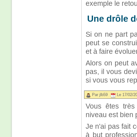
exemple le retour
Une drôle d
Si on ne part p
peut se construi
et à faire évoluer
Alors on peut av
pas, il vous dev
si vous vous rep
Par jlb59
Le 17/02/2
Vous êtes très 
niveau est bien 
Je n'ai pas fait 
à but professio