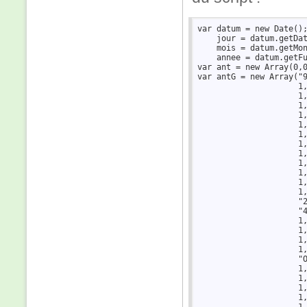
var datum = new Date();
    jour = datum.getDat
    mois = datum.getMon
    annee = datum.getFu
var ant = new Array(0,0
var antG = new Array("9
                     1,
                     1,
                     1,
                     1,
                     1,
                     1,
                     1,
                     1,
                     1,
                     1,
                     1,
                     1,
                     "2
                     "4
                     1,
                     1,
                     1,
                     1,
                     "O
                     1,
                     1,
                     1,
                     1,
                     1,