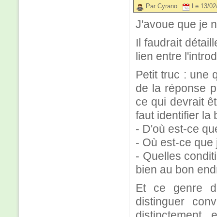
Par Cyrano
Le 13/02
J'avoue que je 
Il faudrait détai
lien entre l'intr
Petit truc : une
de la réponse p
ce qui devrait êtr
faut identifier 
- D'où est-ce qu
- Où est-ce que 
- Quelles condit
bien au bon endr
Et ce genre d
distinguer con
distinctement