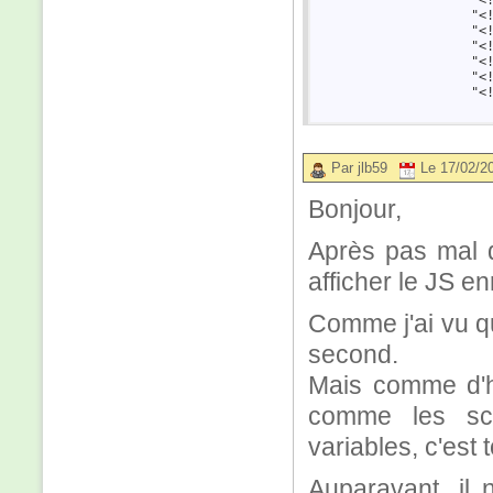
                    "<!
                    "<
                    "<!
                    "<!
                    "<!
                    "<!
Par jlb59
Le 17/02/2
Bonjour,
Après pas mal de
afficher le JS e
Comme j'ai vu qu
second.
Mais comme d'ha
comme les sc
variables, c'est t
Auparavant, il