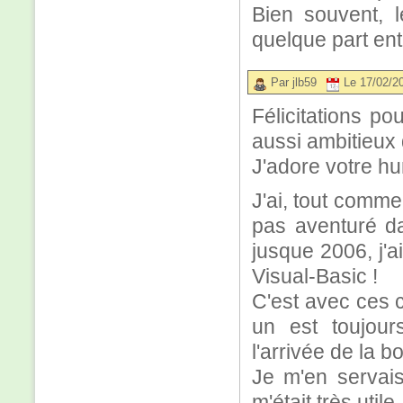
Bien souvent, 
quelque part entr
Par jlb59
Le 17/02/2
Félicitations p
aussi ambitieux 
J'adore votre h
J'ai, tout comme 
pas aventuré da
jusque 2006, j'ai
Visual-Basic !
C'est avec ces c
un est toujours
l'arrivée de la bo
Je m'en servais
m'était très utile.