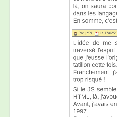
là, on saura com
dans les langag
En somme, c'est
Par jlb59
Le 17/02/2
L'idée de me 
traversé l'espri
que j'eusse l'or
tatillon cette fois
Franchement, j'a
trop risqué !
Si le JS semble
HTML, là, j'avou
Avant, j'avais 
1997.