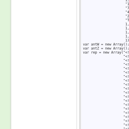
                     "1
                     "7
                     "4
                     "2
                     "T
                     1,
                     1,
                     1,
                     1,
                     1)
var antW = new Array();
var antZ = new Array();
var rep = new Array("<!
                    "<!
                    "<!
                    "<
                    "<!
                    "<
                    "<
                    "<
                    "<!
                    "<!
                    "<!
                    "<!
                    "<
                    "<
                    "<!
                    "<!
                    "<
                    "<
                    "<
                    "<