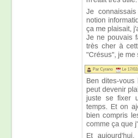
Je connaissais
notion informat
ça me plaisait, j
Je ne pouvais fa
très cher à ce
"Crésus", je me 
Par Cyrano
Le 17/02
Ben dites-vous 
peut devenir pla
juste se fixer 
temps. Et on aj
bien compris le
comme ça que j'
Et aujourd'hui