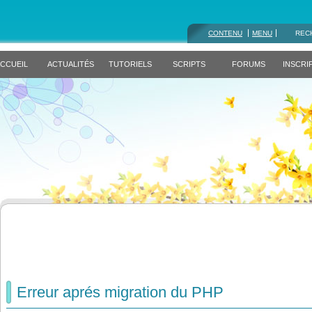
CONTENU
MENU
REC
CCUEIL
ACTUALITÉS
TUTORIELS
SCRIPTS
FORUMS
INSCRI
Erreur aprés migration du PHP