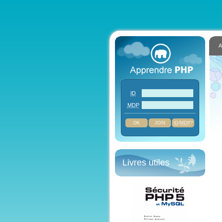
A
ID
MDP
JOIN
ID
/
MDP
?
Livres utiles