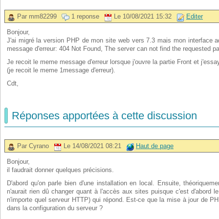
Par mm82299
1 reponse
Le 10/08/2021 15:32
Editer
Bonjour,
J'ai migré la version PHP de mon site web vers 7.3 mais mon interface ad
message d'erreur: 404 Not Found, The server can not find the requested p
Je recoit le meme message d'erreur lorsque j'ouvre la partie Front et j'essa
(je recoit le meme 1message d'erreur).
Cdt,
Réponses apportées à cette discussion
Par Cyrano
Le 14/08/2021 08:21
Haut de page
Bonjour,
il faudrait donner quelques précisions.
D'abord qu'on parle bien d'une installation en local. Ensuite, théorique
n'aurait rien dû changer quant à l'accès aux sites puisque c'est d'abord
n'importe quel serveur HTTP) qui répond. Est-ce que la mise à jour de PH
dans la configuration du serveur ?