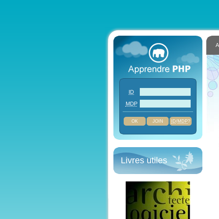
A
ID
MDP
JOIN
ID
/
MDP
?
Livres utiles