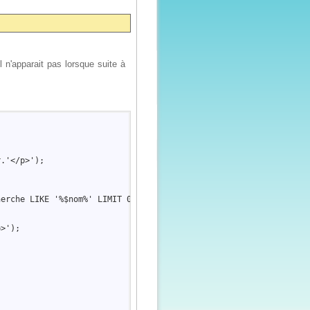
n'apparait pas lorsque suite à
.'</p>');  

erche LIKE '%$nom%' LIMIT 0, 3000") ;  

>');  
