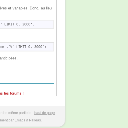
ères et variables. Donc, au lieu
anticipées.
s les forums !
rdite même partielle -
haut de page
ment par Emacs & Palleas.