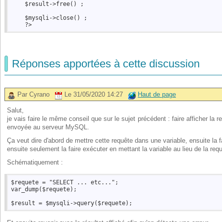
    $result->free() ;  

    $mysqli->close() ;  

Réponses apportées à cette discussion
Par Cyrano
Le 31/05/2020 14:27
Haut de page
Salut,
je vais faire le même conseil que sur le sujet précédent : faire afficher la re
envoyée au serveur MySQL.
Ça veut dire d'abord de mettre cette requête dans une variable, ensuite la 
ensuite seulement la faire exécuter en mettant la variable au lieu de la req
Schématiquement :
$requete = "SELECT ... etc...";

var_dump($requete);
