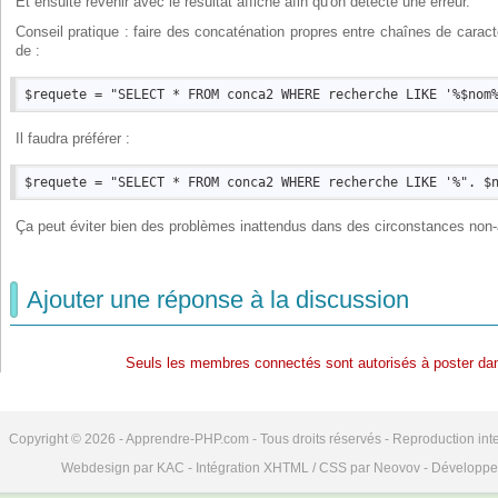
Et ensuite revenir avec le résultat affiché afin qu'on détecte une erreur.
Conseil pratique : faire des concaténation propres entre chaînes de caract
de :
Il faudra préférer :
Ça peut éviter bien des problèmes inattendus dans des circonstances non-
Ajouter une réponse à la discussion
Seuls les membres connectés sont autorisés à poster dan
Copyright © 2026 - Apprendre-PHP.com - Tous droits réservés - Reproduction inte
Webdesign par KAC - Intégration XHTML / CSS par Neovov - Développe