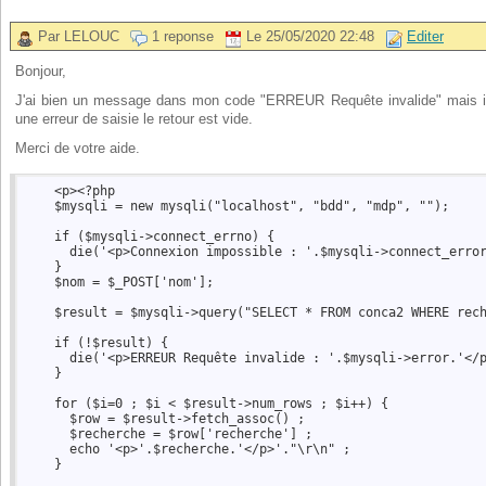
Par LELOUC
1 reponse
Le 25/05/2020 22:48
Editer
Bonjour,
J'ai bien un message dans mon code "ERREUR Requête invalide" mais il 
une erreur de saisie le retour est vide.
Merci de votre aide.
    <p><?php  

    $mysqli = new mysqli("localhost", "bdd", "mdp", "");  

    if ($mysqli->connect_errno) {  

      die('<p>Connexion impossible : '.$mysqli->connect_error
    }  

    $nom = $_POST['nom'];  

    $result = $mysqli->query("SELECT * FROM conca2 WHERE rech
    if (!$result) {  

      die('<p>ERREUR Requête invalide : '.$mysqli->error.'</p
    }  

    for ($i=0 ; $i < $result->num_rows ; $i++) {  

      $row = $result->fetch_assoc() ;  

      $recherche = $row['recherche'] ;  

      echo '<p>'.$recherche.'</p>'."\r\n" ;  

    }  
