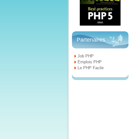
Partenaires
Job PHP
Emplois PHP
Le PHP Facile