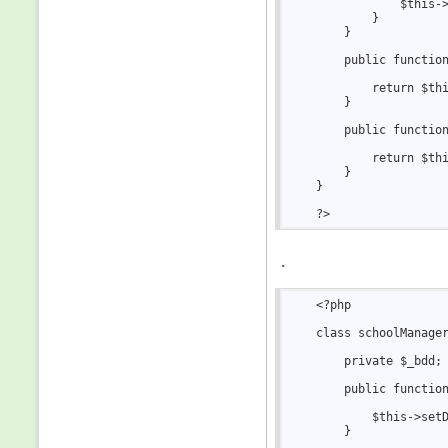
                $this->
            }  

        }  

        public function
            return $thi
        }  

        public function
            return $thi
        }  

    }  

.
    <?php  

    class schoolManager
        private $_bdd; 
        public function
            $this->setD
        }  
