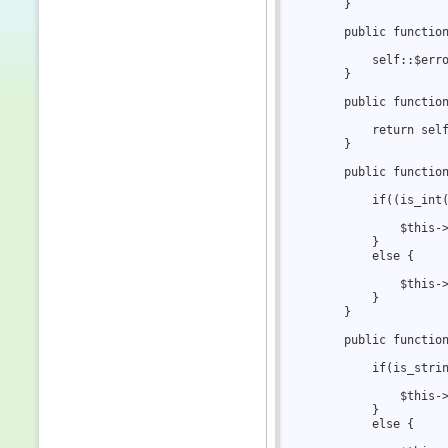
        }  

        public function
            self::$erro
        }  

        public function
            return self
        }  

        public function
            if((is_int(
                $this->
            }  

            else {  

                $this->
            }  

        }  

        public function
            if(is_strin
                $this->
            }  

            else {  
