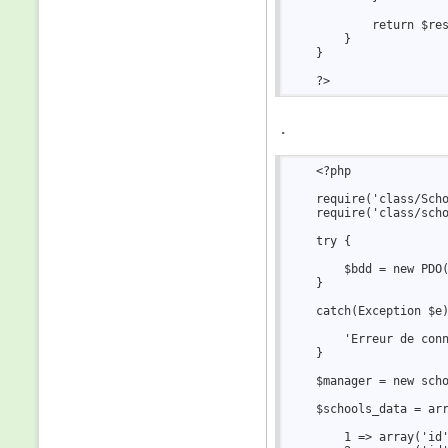
            return $res
        }  

    }  

.
    <?php  

    require('class/Scho
    require('class/scho
    try {  

        $bdd = new PDO(
    }  

    catch(Exception $e)
        'Erreur de conn
    }  

    $manager = new scho
    $schools_data = arr
        1 => array('id'