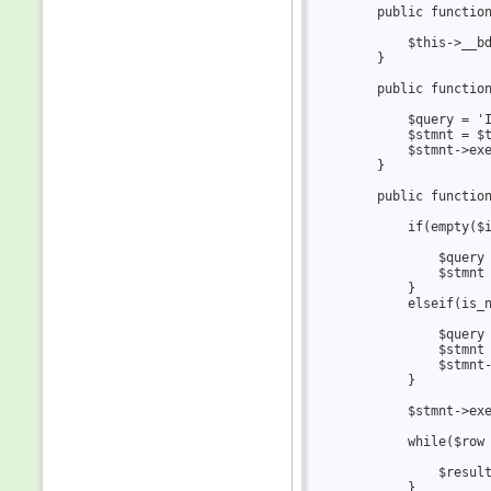
        public function
            $this->__bd
        }  

        public function
            $query = 'I
            $stmnt = $t
            $stmnt->exe
        }  

        public function
            if(empty($i
                $query 
                $stmnt 
            }  

            elseif(is_n
                $query 
                $stmnt 
                $stmnt-
            }  

            $stmnt->exe
            while($row 
                $result
            }  
