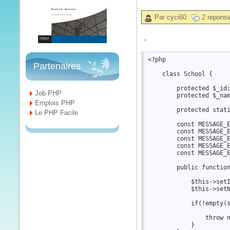
Par cyci60
2 repons
.
<?php  

Partenaires
    class School {  

        protected $_id;
Job PHP
        protected $_nam
Emplois PHP
        protected stati
Le PHP Facile
        const MESSAGE_E
        const MESSAGE_E
        const MESSAGE_E
        const MESSAGE_E
        const MESSAGE_E
        public function
            $this->setI
            $this->setN
            if(!empty(s
                throw n
            }  
