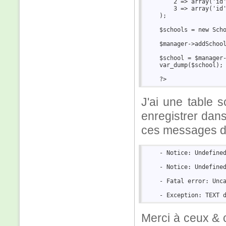
        2 => array('id'
        3 => array('id'
    );  

    $schools = new Scho
    $manager->addSchool
    $school = $manager-
    var_dump($school); 
J'ai une table 
enregistrer dan
ces messages d'
    - Notice: Undefined
    - Notice: Undefined
    - Fatal error: Unc
Merci à ceux & c