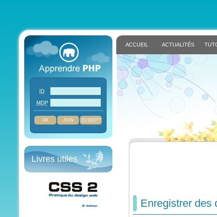
ACCUEIL
ACTUALITÉS
TUT
ID
MDP
JOIN
ID
/
MDP
?
Livres utiles
Enregistrer de