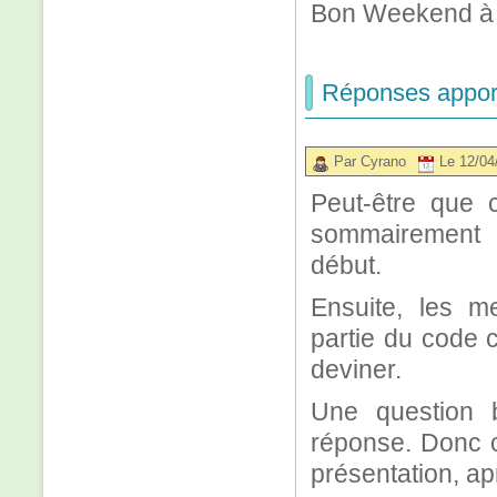
Bon Weekend à 
Réponses apport
Par Cyrano
Le 12/04
Peut-être que 
sommairement 
début.
Ensuite, les me
partie du code c
deviner.
Une question b
réponse. Donc c
présentation, apr