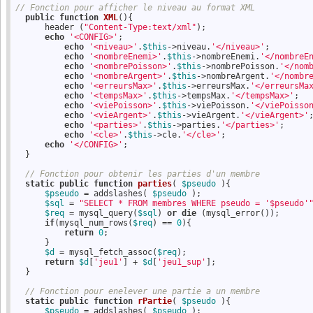
// Fonction pour afficher le niveau au format XML
public
function
XML
()
{
      header (
"Content-Type:text/xml"
); 

echo
'<CONFIG>'
;

echo
'<niveau>'
.
$this
->niveau.
'</niveau>'
;

echo
'<nombreEnemi>'
.
$this
->nombreEnemi.
'</nombreE
echo
'<nombrePoisson>'
.
$this
->nombrePoisson.
'</nom
echo
'<nombreArgent>'
.
$this
->nombreArgent.
'</nombr
echo
'<erreursMax>'
.
$this
->erreursMax.
'</erreursMa
echo
'<tempsMax>'
.
$this
->tempsMax.
'</tempsMax>'
;

echo
'<viePoisson>'
.
$this
->viePoisson.
'</viePoisso
echo
'<vieArgent>'
.
$this
->vieArgent.
'</vieArgent>'
;
echo
'<parties>'
.
$this
->parties.
'</parties>'
;

echo
'<cle>'
.
$this
->cle.
'</cle>'
;

echo
'</CONFIG>'
;

  }

// Fonction pour obtenir les parties d'un membre
static
public
function
parties
( 
$pseudo
 )
{
$pseudo
 = addslashes( 
$pseudo
 );

$sql
 = 
"SELECT * FROM membres WHERE pseudo = '$pseudo'
$req
 = mysql_query(
$sql
) 
or
die
 (mysql_error());

if
(mysql_num_rows(
$req
) == 
0
){

return
0
;    

      }

$d
 = mysql_fetch_assoc(
$req
);

return
$d
[
'jeu1'
] + 
$d
[
'jeu1_sup'
];

  }

// Fonction pour enelever une partie a un membre
static
public
function
rPartie
( 
$pseudo
 )
{
$pseudo
 = addslashes( 
$pseudo
 );
