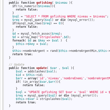
public
function
goFishing
( 
$niveau
 )
{
if
(!is_numeric(
$niveau
)){

return
false
;    

    }

$sql
 = 
"SELECT * FROM gofishing WHERE niveau = $niveau"
;

$req
 = mysql_query(
$sql
) 
or
die
 (mysql_error());    

if
(mysql_num_rows(
$req
) == 
0
){

return
false
;    

    }

$d
 = mysql_fetch_assoc(
$req
);

$d
 = array_map(
"stripslashes"
,
$d
);

foreach
( 
$d
as
$key
 => 
$val
 )  {

$this
->
$key
 = 
$val
;    

    }

$this
->nombreArgent = rand(
$this
->nombreArgentMin,
$this
-
return
true
;

  }

// Update
public
function
update
( 
$var
 , 
$val
 )
{
$val
 = addslashes(
$val
);

$id
 = 
$this
->id;

$arr
 = 
array
(
'id'
,
'niveau'
,
'nombreEnemi'
,
'nombreArgent
if
( !in_array(
$var
,
$arr
)){

return
false
;    

      }

$sql
 = 
"UPDATE gofishing SET $var = '$val' WHERE id = 
$req
 = mysql_query(
$sql
) 
or
die
 (mysql_error());

$this
->
$var
 = stripslashes(
$val
);

return
true
;

  }
