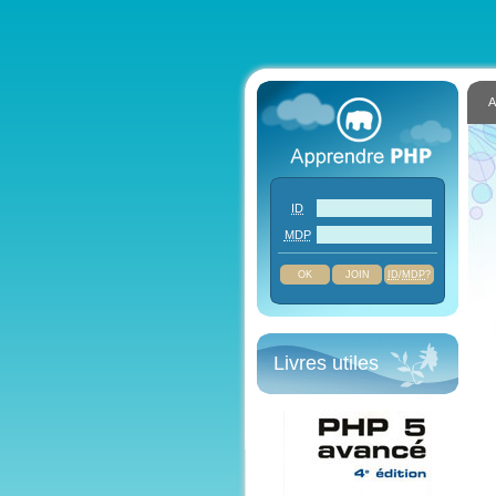
A
ID
MDP
JOIN
ID
/
MDP
?
Livres utiles