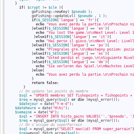
    }

if
( 
$crypt
 != 
$cle
 ){

            goFishing::newKey( 
$pseudo
 );

            goFishing::updateLvl( 
$pseudo
 , 
1
 );    

if
(
$_SESSION
[
'langue'
] == 
'fr'
){

echo
"Vous avez perdu la partie.\n\nProchain n
            }
elseif
(
$_SESSION
[
'langue'
] == 
'en'
){

echo
"You lost the game.\n\nNext Level: Level 
             }
elseif
(
$_SESSION
[
'langue'
] == 
'it'
){

echo
"Hai perso il gioco.\n\nNext Level: Livel
            }
elseif
(
$_SESSION
[
'langue'
] == 
'po'
){

echo
"Przegrales gre.\n\nNastepny poziom: pozi
            }
elseif
(
$_SESSION
[
'langue'
] == 
'es'
){

echo
"Usted perdió el juego.\n\nSiguiente Nive
            }
elseif
(
$_SESSION
[
'langue'
] == 
'de'
){

echo
"Sie verloren das Spiel.\n\nNachstes Leve
            }
else
{

echo
"Vous avez perdu la partie.\n\nProchain n
            }   

return
false
;    

        }

// On update les points du membre
$sql
 = 
"UPDATE membres SET fishopoints = fishopoints +
$req
 = mysql_query(
$sql
) 
or
die
 (mysql_error());

$datejour
 = date(
"Y-m-d"
);

$dateheure
 = date(
"H\hi"
);

$semaine
 = date(
"W"
);  

$sql
 = 
"INSERT INTO histo_gains VALUES('','$pseudo', '
$req
 = mysql_query(
$sql
) 
or
die
 (mysql_error());

// On s'occupe du superParrain
$sql
 = mysql_query(
"SELECT max(id) FROM super_parrain"
)
$req
=mysql_fetch_array(
$sql
);
