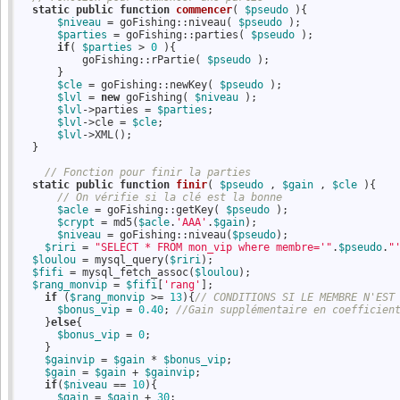
static
public
function
commencer
( 
$pseudo
 )
{
$niveau
 = goFishing::niveau( 
$pseudo
 );

$parties
 = goFishing::parties( 
$pseudo
 );

if
( 
$parties
 > 
0
 ){

          goFishing::rPartie( 
$pseudo
 );

      }

$cle
 = goFishing::newKey( 
$pseudo
 );

$lvl
 = 
new
 goFishing( 
$niveau
 );

$lvl
->parties = 
$parties
;

$lvl
->cle = 
$cle
;

$lvl
->XML();

  }

// Fonction pour finir la parties
static
public
function
finir
( 
$pseudo
 , 
$gain
 , 
$cle
 )
{
// On vérifie si la clé est la bonne
$acle
 = goFishing::getKey( 
$pseudo
 );

$crypt
 = md5(
$acle
.
'AAA'
.
$gain
);

$niveau
 = goFishing::niveau(
$pseudo
);

$riri
 = 
"SELECT * FROM mon_vip where membre='"
.
$pseudo
.
"
$loulou
 = mysql_query(
$riri
); 

$fifi
 = mysql_fetch_assoc(
$loulou
); 

$rang_monvip
 = 
$fifi
[
'rang'
];

if
 (
$rang_monvip
 >= 
13
){
// CONDITIONS SI LE MEMBRE N'EST
$bonus_vip
 = 
0.40
; 
//Gain supplémentaire en coefficien
    }
else
{

$bonus_vip
 = 
0
;

    }

$gainvip
 = 
$gain
 * 
$bonus_vip
;

$gain
 = 
$gain
 + 
$gainvip
;

if
(
$niveau
 == 
10
){

$gain
 = 
$gain
 + 
30
;
