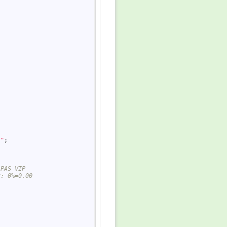
'"
;

 PAS VIP
t: 0%=0.00