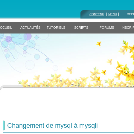
CONTENU
MENU
REC
CCUEIL
ACTUALITÉS
TUTORIELS
SCRIPTS
FORUMS
INSCRI
Changement de mysql à mysqli