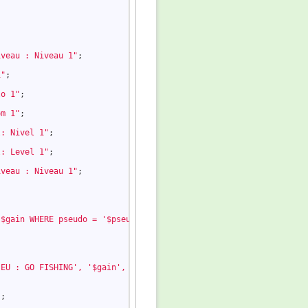
iveau : Niveau 1"
;

1"
;

lo 1"
;

om 1"
;

l: Nivel 1"
;

l: Level 1"
;

iveau : Niveau 1"
;

 $gain WHERE pseudo = '$pseudo'"
;

JEU : GO FISHING', '$gain', '$datejour', '$dateheure', '$semaine
;
