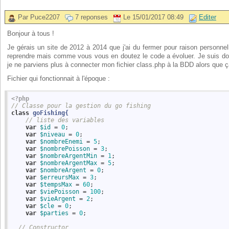
Par Puce2207
7 reponses
Le 15/01/2017 08:49
Editer
Bonjour à tous !
Je gérais un site de 2012 à 2014 que j'ai du fermer pour raison personnell
reprendre mais comme vous vous en doutez le code a évoluer. Je suis don
je ne parviens plus à connecter mon fichier class.php à la BDD alors que ç
Fichier qui fonctionnait à l'époque :
<?php
// Classe pour la gestion du go fishing
class
goFishing
{
// liste des variables
var
$id
 = 
0
;

var
$niveau
 = 
0
;

var
$nombreEnemi
 = 
5
;

var
$nombrePoisson
 = 
3
;

var
$nombreArgentMin
 = 
1
;

var
$nombreArgentMax
 = 
5
;

var
$nombreArgent
 = 
0
;

var
$erreursMax
 = 
3
;

var
$tempsMax
 = 
60
;

var
$viePoisson
 = 
100
;

var
$vieArgent
 = 
2
;

var
$cle
 = 
0
;

var
$parties
 = 
0
;

// Constructor