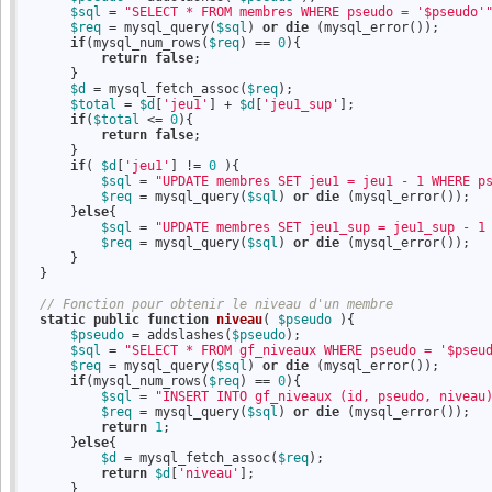
$sql
 = 
"SELECT * FROM membres WHERE pseudo = '$pseudo'
$req
 = mysql_query(
$sql
) 
or
die
 (mysql_error());

if
(mysql_num_rows(
$req
) == 
0
){

return
false
;

      }

$d
 = mysql_fetch_assoc(
$req
);

$total
 = 
$d
[
'jeu1'
] + 
$d
[
'jeu1_sup'
];

if
(
$total
 <= 
0
){

return
false
;    

      }

if
( 
$d
[
'jeu1'
] != 
0
 ){

$sql
 = 
"UPDATE membres SET jeu1 = jeu1 - 1 WHERE p
$req
 = mysql_query(
$sql
) 
or
die
 (mysql_error());   
      }
else
{

$sql
 = 
"UPDATE membres SET jeu1_sup = jeu1_sup - 1
$req
 = mysql_query(
$sql
) 
or
die
 (mysql_error());   
      }

  }

// Fonction pour obtenir le niveau d'un membre
static
public
function
niveau
( 
$pseudo
 )
{
$pseudo
 = addslashes(
$pseudo
);

$sql
 = 
"SELECT * FROM gf_niveaux WHERE pseudo = '$pseu
$req
 = mysql_query(
$sql
) 
or
die
 (mysql_error());

if
(mysql_num_rows(
$req
) == 
0
){

$sql
 = 
"INSERT INTO gf_niveaux (id, pseudo, niveau
$req
 = mysql_query(
$sql
) 
or
die
 (mysql_error());   
return
1
;

      }
else
{

$d
 = mysql_fetch_assoc(
$req
);    

return
$d
[
'niveau'
];

      }
