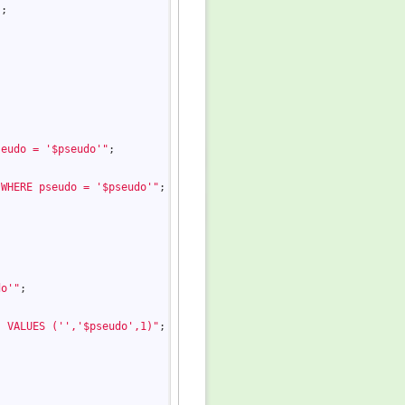
"
;

seudo = '$pseudo'"
;

 

 WHERE pseudo = '$pseudo'"
;

 

do'"
;

) VALUES ('','$pseudo',1)"
;

 
