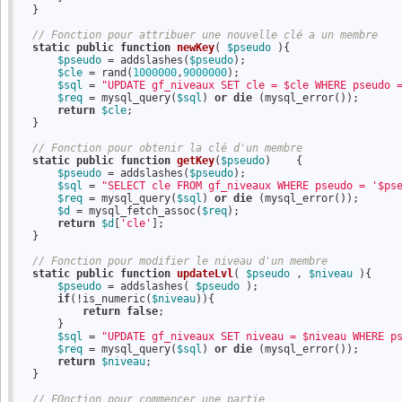
  }

// Fonction pour attribuer une nouvelle clé a un membre
static
public
function
newKey
( 
$pseudo
 )
{
$pseudo
 = addslashes(
$pseudo
);

$cle
 = rand(
1000000
,
9000000
);

$sql
 = 
"UPDATE gf_niveaux SET cle = $cle WHERE pseudo 
$req
 = mysql_query(
$sql
) 
or
die
 (mysql_error());

return
$cle
;    

  }

// Fonction pour obtenir la clé d'un membre
static
public
function
getKey
(
$pseudo
)
    {
$pseudo
 = addslashes(
$pseudo
);

$sql
 = 
"SELECT cle FROM gf_niveaux WHERE pseudo = '$ps
$req
 = mysql_query(
$sql
) 
or
die
 (mysql_error());

$d
 = mysql_fetch_assoc(
$req
);

return
$d
[
'cle'
];    

  }

// Fonction pour modifier le niveau d'un membre
static
public
function
updateLvl
( 
$pseudo
 , 
$niveau
 )
{
$pseudo
 = addslashes( 
$pseudo
 );

if
(!is_numeric(
$niveau
)){

return
false
;

      }

$sql
 = 
"UPDATE gf_niveaux SET niveau = $niveau WHERE p
$req
 = mysql_query(
$sql
) 
or
die
 (mysql_error());

return
$niveau
;    

  }

// FOnction pour commencer une partie