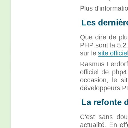
Plus d'informati
Les dernièr
Que dire de plu
PHP sont la 5.2.
sur le
site offici
Rasmus Lerdorf 
officiel de php
occasion, le s
développeurs P
La refonte d
C'est sans dout
actualité. En e