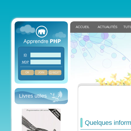
ACCUEIL
ACTUALITÉS
TUT
ID
MDP
JOIN
ID
/
MDP
?
Livres utiles
Quelques inform