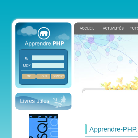
ACCUEIL
ACTUALITÉS
TUT
ID
MDP
JOIN
ID
/
MDP
?
Livres utiles
Apprendre-PHP.c