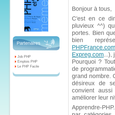
Bonjour à tous,
C'est en ce di
pluvieux ^^) q
portes. Bien q
bien représ
Partenaires
PHPFrance.co
Expreg.com
...)
Job PHP
Pourquoi ? Tou
Emplois PHP
Le PHP Facile
de programmatio
grand nombre. C
désireux de s
convient aussi
améliorer leur n
Apprendre-PHP.
par catégories