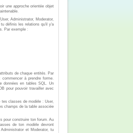
oir une approche orientée objet
aintenable.
User, Administrator, Moderator,
u définis les relations qu'il y'a
les. Par exemple :
attributs de chaque entités. Par
it commencer à prendre forme.
 de données en tables SQL. Un
DB pour pouvoir travailler avec
 tes classes de modèle : User,
les champs de la table associée
ts pour construire ton forum. Au
classes de ton modèle devront
Administrator et Moderator, tu