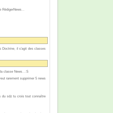
ue RédigerNews...
s Doctrine, il s'agit des classes
 la classe News...:S
 veut rarement supprimer 5 news
s du sdz tu crois tout connaître