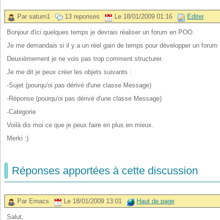
Par saturn1
13 reponses
Le 18/01/2009 01:16
Editer
Bonjour d'ici quelques temps je devrais réaliser un forum en POO.
Je me demandais si il y a un réel gain de temps pour développer un forum 
Deuxièmement je ne vois pas trop comment structurer.
Je me dit je peux créer les objets suivants :
-Sujet (pourqu'oi pas dérivé d'une classe Message)
-Réponse (pourqu'oi pas dérivé d'une classe Message)
-Categorie
Voilà dis moi ce que je peux faire en plus en mieux.
Merki :)
Réponses apportées à cette discussion
Par Emacs
Le 18/01/2009 13:01
Haut de page
Salut,