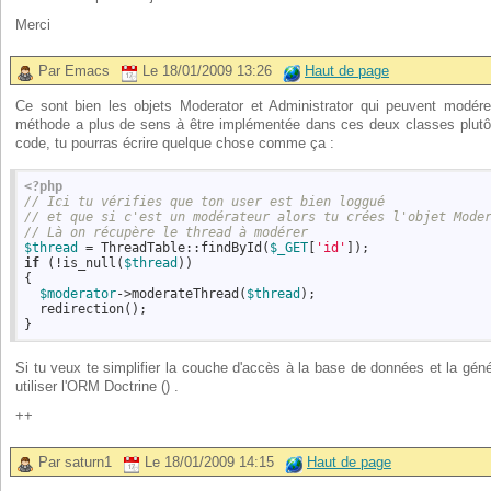
Merci
Par Emacs
Le 18/01/2009 13:26
Haut de page
Ce sont bien les objets Moderator et Administrator qui peuvent modére
méthode a plus de sens à être implémentée dans ces deux classes plutôt 
code, tu pourras écrire quelque chose comme ça :
<?php
// Ici tu vérifies que ton user est bien loggué
// et que si c'est un modérateur alors tu crées l'objet Mode
// Là on récupère le thread à modérer
$thread
 = ThreadTable::findById(
$_GET
[
'id'
if
 (!is_null(
$thread
))

{

$moderator
->moderateThread(
$thread
);

  redirection();

Si tu veux te simplifier la couche d'accès à la base de données et la génér
utiliser l'ORM Doctrine () .
++
Par saturn1
Le 18/01/2009 14:15
Haut de page