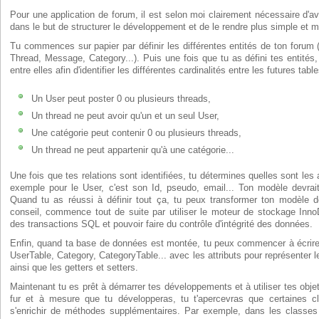
Pour une application de forum, il est selon moi clairement nécessaire d'av
dans le but de structurer le développement et de le rendre plus simple et m
Tu commences sur papier par définir les différentes entités de ton forum (
Thread, Message, Category...). Puis une fois que tu as défini tes entités, t
entre elles afin d'identifier les différentes cardinalités entre les futures tab
Un User peut poster 0 ou plusieurs threads,
Un thread ne peut avoir qu'un et un seul User,
Une catégorie peut contenir 0 ou plusieurs threads,
Un thread ne peut appartenir qu'à une catégorie...
Une fois que tes relations sont identifiées, tu détermines quelles sont les 
exemple pour le User, c'est son Id, pseudo, email... Ton modèle devra
Quand tu as réussi à définir tout ça, tu peux transformer ton modèle
conseil, commence tout de suite par utiliser le moteur de stockage Inno
des transactions SQL et pouvoir faire du contrôle d'intégrité des données.
Enfin, quand ta base de données est montée, tu peux commencer à écrire
UserTable, Category, CategoryTable... avec les attributs pour représenter 
ainsi que les getters et setters.
Maintenant tu es prêt à démarrer tes développements et à utiliser tes obje
fur et à mesure que tu développeras, tu t'apercevras que certaines 
s'enrichir de méthodes supplémentaires. Par exemple, dans les classes 