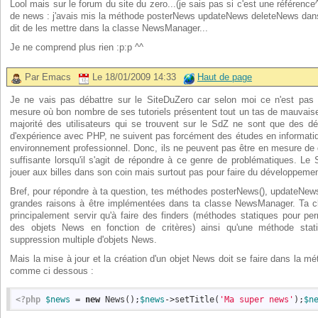
Lool mais sur le forum du site du zero...(je sais pas si c'est une référenc
de news : j'avais mis la méthode posterNews updateNews deleteNews dans
dit de les mettre dans la classe NewsManager...
Je ne comprend plus rien :p:p ^^
Par Emacs
Le 18/01/2009 14:33
Haut de page
Je ne vais pas débattre sur le SiteDuZero car selon moi ce n'est pas 
mesure où bon nombre de ses tutoriels présentent tout un tas de mauvaise
majorité des utilisateurs qui se trouvent sur le SdZ ne sont que des dé
d'expérience avec PHP, ne suivent pas forcément des études en informati
environnement professionnel. Donc, ils ne peuvent pas être en mesure de
suffisante lorsqu'il s'agit de répondre à ce genre de problématiques. Le 
jouer aux billes dans son coin mais surtout pas pour faire du développement
Bref, pour répondre à ta question, tes méthodes posterNews(), updateNews
grandes raisons à être implémentées dans ta classe NewsManager. Ta 
principalement servir qu'à faire des finders (méthodes statiques pour per
des objets News en fonction de critères) ainsi qu'une méthode stati
suppression multiple d'objets News.
Mais la mise à jour et la création d'un objet News doit se faire dans la m
comme ci dessous :
<?php
$news
 = 
new
 News();
$news
->setTitle(
'Ma super news'
);
$n