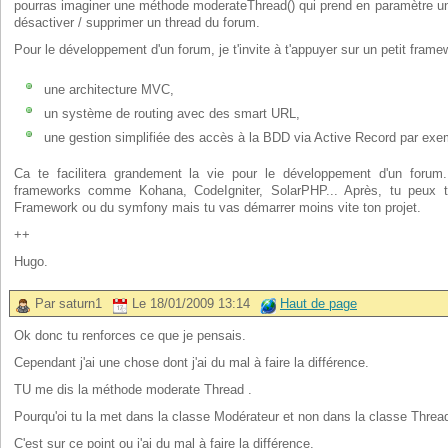
pourras imaginer une méthode moderateThread() qui prend en paramètre un
désactiver / supprimer un thread du forum.
Pour le développement d'un forum, je t'invite à t'appuyer sur un petit fram
une architecture MVC,
un système de routing avec des smart URL,
une gestion simplifiée des accès à la BDD via Active Record par exe
Ca te facilitera grandement la vie pour le développement d'un forum
frameworks comme Kohana, CodeIgniter, SolarPHP... Après, tu peux 
Framework ou du symfony mais tu vas démarrer moins vite ton projet.
++
Hugo.
Par saturn1
Le 18/01/2009 13:14
Haut de page
Ok donc tu renforces ce que je pensais.
Cependant j'ai une chose dont j'ai du mal à faire la différence.
TU me dis la méthode moderate Thread .
Pourqu'oi tu la met dans la classe Modérateur et non dans la classe Thre
C'est sur ce point ou j'ai du mal à faire la différence.