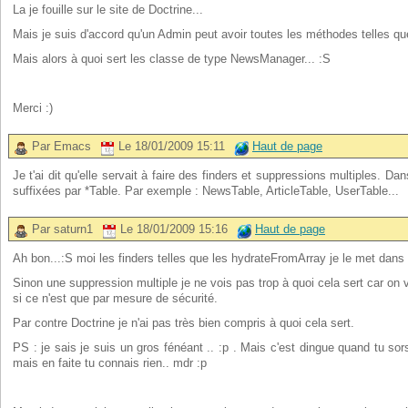
La je fouille sur le site de Doctrine...
Mais je suis d'accord qu'un Admin peut avoir toutes les méthodes telles q
Mais alors à quoi sert les classe de type NewsManager... :S
Merci :)
Par Emacs
Le 18/01/2009 15:11
Haut de page
Je t'ai dit qu'elle servait à faire des finders et suppressions multiples. Dan
suffixées par *Table. Par exemple : NewsTable, ArticleTable, UserTable...
Par saturn1
Le 18/01/2009 15:16
Haut de page
Ah bon...:S moi les finders telles que les hydrateFromArray je le met dans
Sinon une suppression multiple je ne vois pas trop à quoi cela sert car on
si ce n'est que par mesure de sécurité.
Par contre Doctrine je n'ai pas très bien compris à quoi cela sert.
PS : je sais je suis un gros fénéant .. :p . Mais c'est dingue quand tu sor
mais en faite tu connais rien.. mdr :p