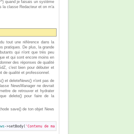
e^^) quand je faisais un système
 la classe Redacteur et on m'a
du tout une référence dans la
s pratiques. De plus, la grande
butants qui n'ont que très peu
que et qui sont encore moins en
 donner des réponses de qualité
SdZ, c'est bien pour débuter et
 de qualité et professionnel.
() et deleteNews() n'ont pas de
classe NewsManager ne devrait
mettre de retrouver et hydrater
que delete() pour faire de la
éthode save() de ton objet News
ews
->setBody(
'Contenu de ma super news'
);
$news
->setIsPublished(
t