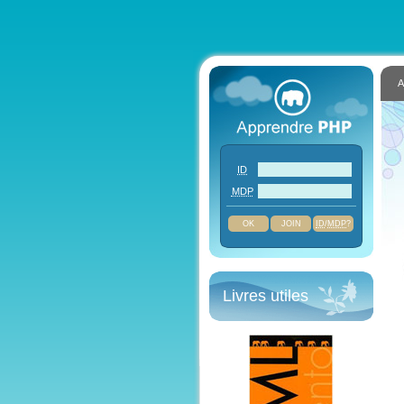
A
ID
MDP
JOIN
ID
/
MDP
?
Livres utiles