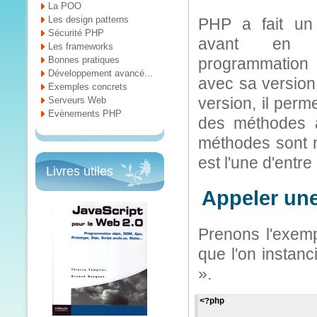
La POO
Les design patterns
PHP a fait un
Sécurité PHP
avant en 
Les frameworks
Bonnes pratiques
programmation 
Développement avancé...
avec sa version
Exemples concrets
version, il perm
Serveurs Web
Evènements PHP
des méthodes 
méthodes sont 
est l'une d'entre 
Livres utiles
Appeler une
Prenons l'exemp
que l'on instan
».
<?php