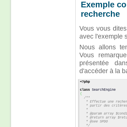
Exemple con
recherche
Vous vous dites 
avec l'exemple s
Nous allons te
Vous remarque
présentée dan
d'accéder à la 
<?php
class
 SearchEngine
{
/**
   * Effectue une reche
   * partir des critère
   *
   * @param array $cond
   * @return array $ret
   * @see SPDO
   */