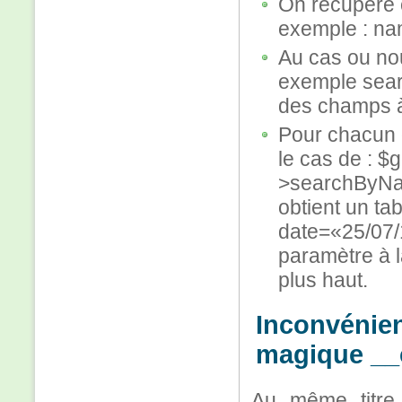
On récupère c
exemple : n
Au cas ou nou
exemple sea
des champs à
Pour chacun 
le cas de : $
>searchByNam
obtient un t
date=«25/07/
paramètre à 
plus haut.
Inconvénien
magique __c
Au même titre