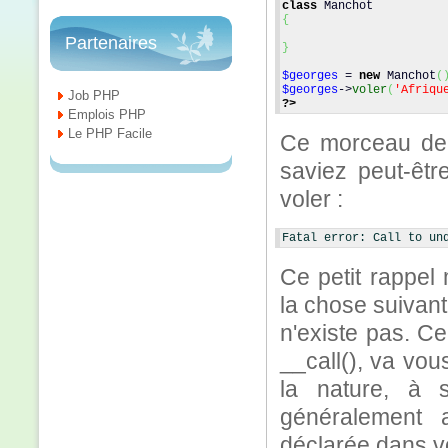
class
 Manchot
{
Partenaires
}
$georges
 = 
new
 Manchot
(
$georges
->
voler
(
'Afriqu
Job PHP
?>
Emplois PHP
Le PHP Facile
Ce morceau de 
saviez peut-êt
voler :
Fatal error: Call to un
Ce petit rappel
la chose suivan
n'existe pas. C
__call(), va vou
la nature, à 
généralement 
déclarée dans v