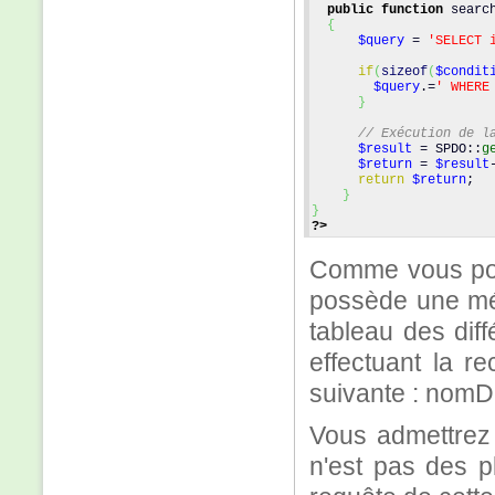
public
function
 searc
{
$query
 = 
'SELECT 
if
(
sizeof
(
$condit
$query
.=
' WHERE
}
// Exécution de l
$result
 = SPDO::
g
$return
 = 
$result
return
$return
;
}
}
?>
Comme vous pou
possède une mé
tableau des diff
effectuant la r
suivante : nom
Vous admettrez 
n'est pas des pl