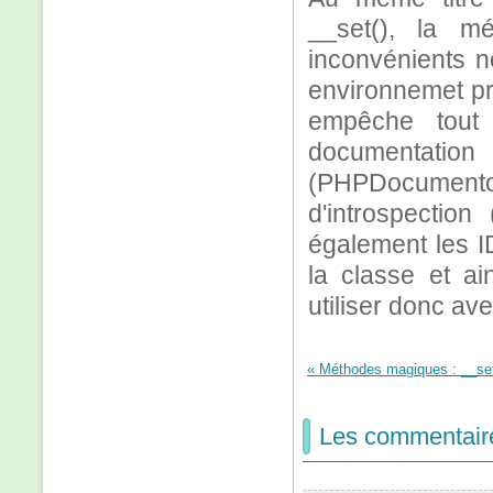
__set(), la m
inconvénients n
environnemet prof
empêche tout 
documentat
(PHPDocumento
d'introspection
également les ID
la classe et ai
utiliser donc av
« Méthodes magiques : __set(
Les commentair