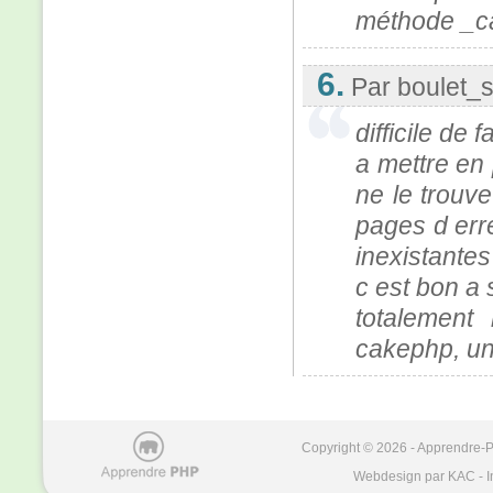
méthode _ca
6.
Par boulet_
difficile de 
a mettre en 
ne le trouve
pages d err
inexistantes
c est bon a s
totalement
cakephp, un
Copyright © 2026 - Apprendre-PH
Webdesign par KAC - I