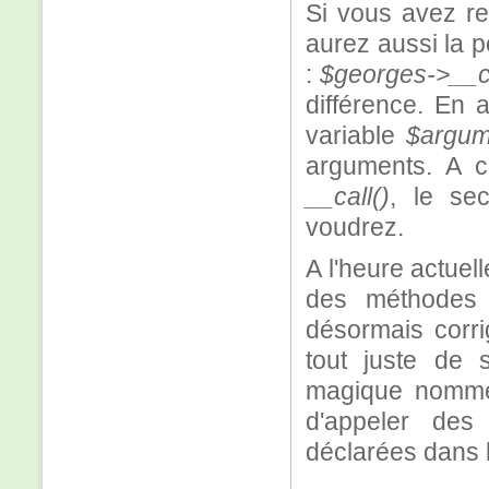
Si vous avez r
aurez aussi la p
:
$georges->__call
différence. En 
variable
$argum
arguments. A c
__call()
, le se
voudrez.
A l'heure actuel
des méthodes 
désormais corri
tout juste de 
magique nom
d'appeler des
déclarées dans l