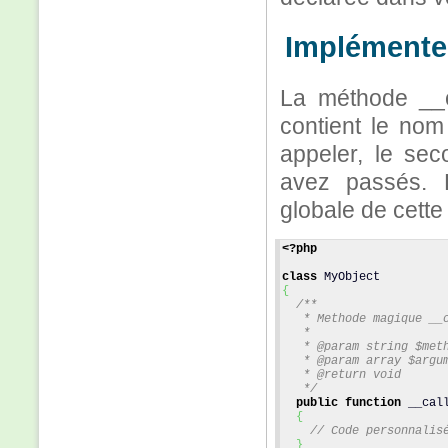
Implémenter
La méthode __c
contient le no
appeler, le sec
avez passés. L
globale de cett
<?php
class
 MyObject 
{
/**
   * Methode magique __
   *
   * @param string $met
   * @param array $argu
   * @return void
   */
public
function
 __cal
{
// Code personnalis
}