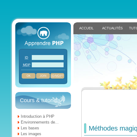
ACCUEIL
ACTUALITÉS
TUT
ID
MDP
JOIN
ID
/
MDP
?
Cours & tutoriels
Introduction à PHP
Environnements de...
Méthodes magiqu
Les bases
Les images