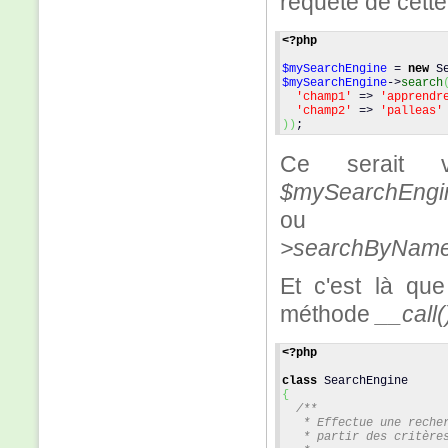
requête de cette
<?php
$mySearchEngine
 = 
new
 S
$mySearchEngine
->
search
'champ1'
 => 
'apprendr
'champ2'
 => 
'palleas'
)
)
;
Ce serait v
$mySearchEngin
ou 
>searchByNameAn
Et c'est là que
méthode
__call(
<?php
class
 SearchEngine
{
/**
   * Effectue une reche
   * partir des critère