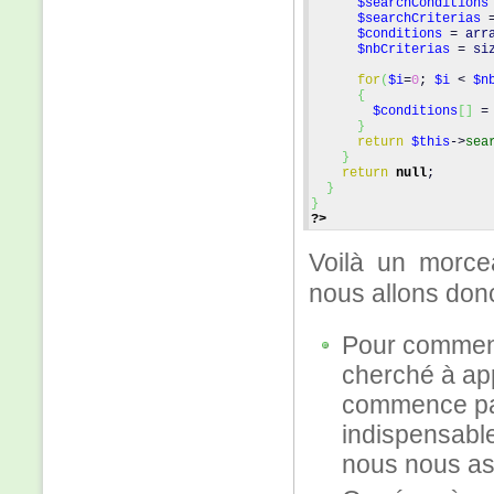
$searchConditions
$searchCriterias
 
$conditions
 = 
arr
$nbCriterias
 = 
si
for
(
$i
=
0
; 
$i
 < 
$n
{
$conditions
[
] 
=
}
return
$this
->
sea
}
return
null
;
}
}
?>
Voilà un morce
nous allons donc
Pour commence
cherché à ap
commence par
indispensable
nous nous ass