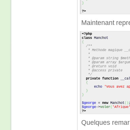
}
?>
Maintenant repr
<?php
class
 Manchot
{
/**
   * Methode magique __
   *
   * @param string $met
   * @param array $argu
   * @return void
   * @access private
   */
private
function
 __ca
{
echo
'Vous avez a
}
}
$george
 = 
new
 Manchot
(
)
$george
->
voler
(
'Afrique
?>
Quelques remar