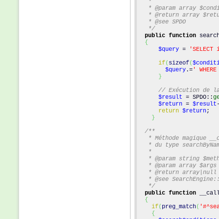
   *
   * @param array $cond
   * @return array $ret
   * @see SPDO
   */
public
function
 searc
{
$query
 = 
'SELECT 
if
(
sizeof
(
$condit
$query
.=
' WHERE
}
// Exécution de l
$result
 = SPDO::
g
$return
 = 
$result
return
$return
;
}
/**
   * Méthode magique __
   * du type searchByNa
   *
   * @param string $met
   * @param array $args
   * @return array|null
   * @see SearchEngine:
   */
public
function
 __cal
{
if
(
preg_match
(
'#^se
{