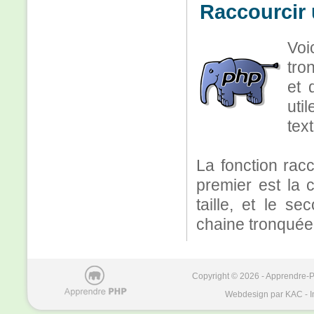
Raccourcir 
Voi
tro
et 
uti
text
La fonction rac
premier est la c
taille, et le s
chaine tronquée
Copyright © 2026 - Apprendre-PH
Webdesign par KAC - I