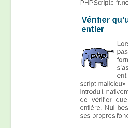
PHPScripts-fr.ne
Vérifier qu
entier
Lor
pas
for
s'a
ent
script malicieux
introduit native
de vérifier qu
entière. Nul bes
ses propres fonc