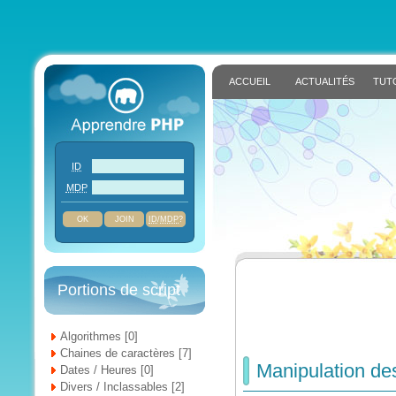
ACCUEIL
ACTUALITÉS
TUT
ID
MDP
JOIN
ID
/
MDP
?
Portions de script
Algorithmes [0]
Chaines de caractères [7]
Manipulation de
Dates / Heures [0]
Divers / Inclassables [2]