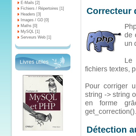
E-Mails [2]
Fichiers / Répertoires [1]
Correcteur 
Headers [3]
Images / GD [0]
Php
Maths [0]
MySQL [1]
de 
Serveurs Web [1]
un 
Le 
Livres utiles
fichiers textes, 
Pour corriger un
string -> string
en forme grâc
get_correction()
Détection a