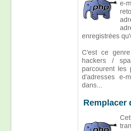
e-m
ret
adr
adr
enregistrées qu'u
C'est ce genre 
hackers / sp
parcourent les 
d'adresses e-ma
dans...
Remplacer 
Cet
tra