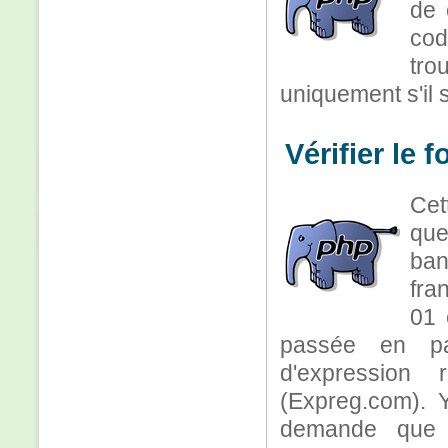
de 
cod
tr
uniquement s'il 
Vérifier le 
Cet
que
ban
fra
01 
passée en par
d'expression 
(Expreg.com). Y
demande que j