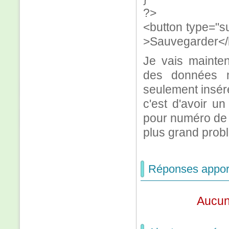
?>
<button type="s
>Sauvegarder</
Je vais mainten
des données 
seulement insére
c'est d'avoir un
pour numéro de l
plus grand prob
Réponses apport
Aucun