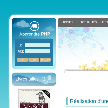
ACCUEIL
ACTUALITÉS
TUT
ID
MDP
JOIN
ID
/
MDP
?
Livres utiles
Réalisation d'un