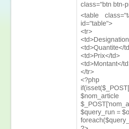
class="btn btn-p
<table class="
id="table">
<tr>
<td>Designation
<td>Quantite</t
<td>Prix</td>
<td>Montant</td
</tr>
<?php
if(isset($_POST['
$nom_article
$_POST['nom_arti
$query_run = $o
foreach($query_
?>