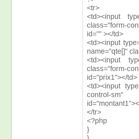
<tr>
<td><input typ
class="form-con
id="" ></td>
<td><input type=
name="qte[]" cla
<td><input type
class="form-c
id="prix1"></td>
<td><input type
control-sm" 
id="montant1"><
</tr>
<?php
}
}