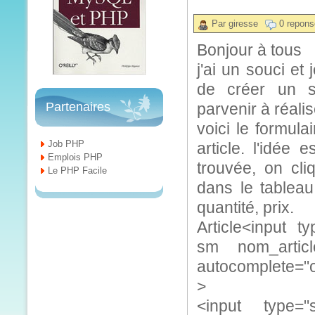
Par giresse
0 repons
Bonjour à tous
j'ai un souci et
de créer un s
Partenaires
parvenir à réali
voici le formul
Job PHP
article. l'idée 
Emplois PHP
trouvée, on cli
Le PHP Facile
dans le tableau
quantité, prix.
Article<input ty
sm nom_articl
autocomplete="of
>
<input type="