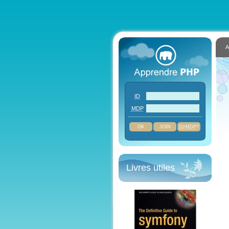
A
ID
MDP
JOIN
ID
/
MDP
?
Livres utiles