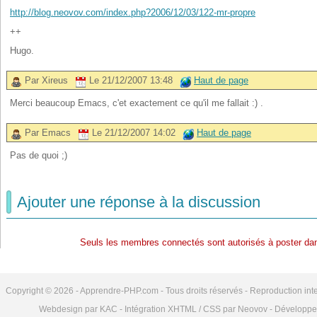
http://blog.neovov.com/index.php?2006/12/03/122-mr-propre
++
Hugo.
Par Xireus
Le 21/12/2007 13:48
Haut de page
Merci beaucoup Emacs, c'et exactement ce qu'il me fallait :) .
Par Emacs
Le 21/12/2007 14:02
Haut de page
Pas de quoi ;)
Ajouter une réponse à la discussion
Seuls les membres connectés sont autorisés à poster dan
Copyright © 2026 - Apprendre-PHP.com - Tous droits réservés - Reproduction inte
Webdesign par KAC - Intégration XHTML / CSS par Neovov - Développe