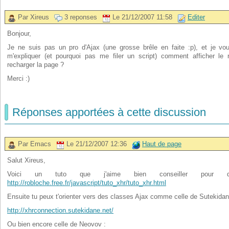
Par Xireus
3 reponses
Le 21/12/2007 11:58
Editer
Bonjour,
Je ne suis pas un pro d'Ajax (une grosse brêle en faite :p), et je vou
m'expliquer (et pourquoi pas me filer un script) comment afficher le 
recharger la page ?
Merci :)
Réponses apportées à cette discussion
Par Emacs
Le 21/12/2007 12:36
Haut de page
Salut Xireus,
Voici un tuto que j'aime bien conseiller pour 
http://robloche.free.fr/javascript/tuto_xhr/tuto_xhr.html
Ensuite tu peux t'orienter vers des classes Ajax comme celle de Sutekidane
http://xhrconnection.sutekidane.net/
Ou bien encore celle de Neovov :