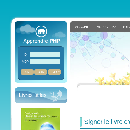
ACCUEIL
ACTUALITÉS
TUT
ID
MDP
JOIN
ID
/
MDP
?
Livres utiles
Signer le livre d'