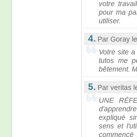
votre trava
pour ma par
utiliser.
4.
Par Goray
l
Votre site a
tutos me po
bêtement. M
5.
Par veritas
l
UNE RÉFER
d'apprendre
expliqué si
sens et l'u
commencé su