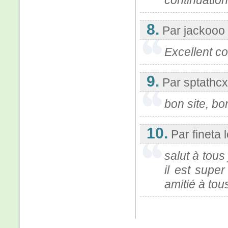
continuation
8.
Par jackooo
Excellent c
9.
Par sptathcx
bon site, bo
10.
Par fineta
salut à tous 
il est sup
amitié à tou