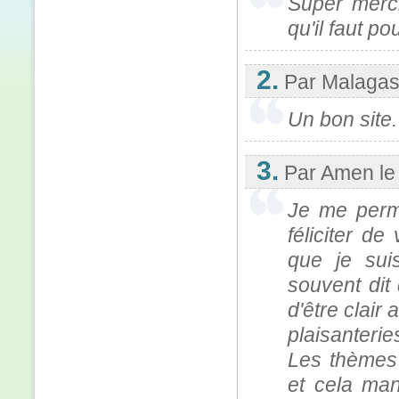
Super merci,
qu'il faut pou
2.
Par Malaga
Un bon site.
3.
Par Amen
le
Je me perme
féliciter de
que je sui
souvent dit
d'être clair
plaisanteri
Les thèmes 
et cela ma