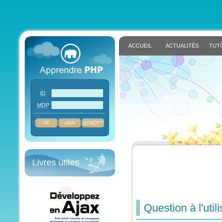
ACCUEIL
ACTUALITÉS
TUT
ID
MDP
JOIN
ID
/
MDP
?
Livres utiles
Question à l'uti