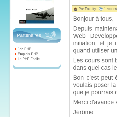
Par Faculty
1 repon
Bonjour à tous,
Depuis maintena
Web Developpe
Partenaires
initiation, et 
Job PHP
quand utiliser un
Emplois PHP
Le PHP Facile
Les cours sont b
dans quel cas les
Bon c'est peut-
voulais poser l
que je pourrais 
Merci d'avance 
Jérôme