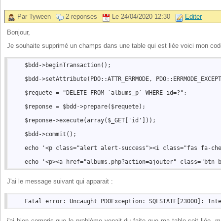
Par Tyween
2 reponses
Le 24/04/2020 12:30
Editer
Bonjour,
Je souhaite supprimé un champs dans une table qui est liée voici mon cod
    $bdd->beginTransaction();  

    $bdd->setAttribute(PDO::ATTR_ERRMODE, PDO::ERRMODE_EXCEPT
    $requete = "DELETE FROM `albums_p` WHERE id=?";  

    $reponse = $bdd->prepare($requete);  

    $reponse->execute(array($_GET['id']));  

    $bdd->commit();  

    echo '<p class="alert alert-success"><i class="fas fa-che
J'ai le message suivant qui apparait :
j'ai bien compris que le problème venait du faite que ma table soit liée, 