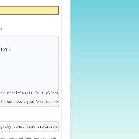
e :
ION);  

ck-circle"></i> Tout c\'est bien passé l\'album a bien été suppr
mais comment faire pour pouvoir