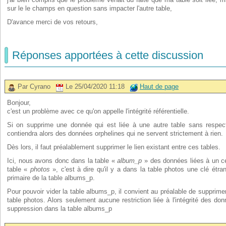
sur le le champs en question sans impacter l'autre table,
D'avance merci de vos retours,
Réponses apportées à cette discussion
Par Cyrano
Le 25/04/2020 11:18
Haut de page
Bonjour,
c'est un problème avec ce qu'on appelle l'intégrité référentielle.
Si on supprime une donnée qui est liée à une autre table sans respecter
contiendra alors des données orphelines qui ne servent strictement à rien.
Dès lors, il faut préalablement supprimer le lien existant entre ces tables.
Ici, nous avons donc dans la table «
album_p
» des données liées à un ce
table «
photos
», c'est à dire qu'il y a dans la table photos une clé étran
primaire de la table albums_p.
Pour pouvoir vider la table albums_p, il convient au préalable de supprime
table photos. Alors seulement aucune restriction liée à l'intégrité des do
suppression dans la table albums_p