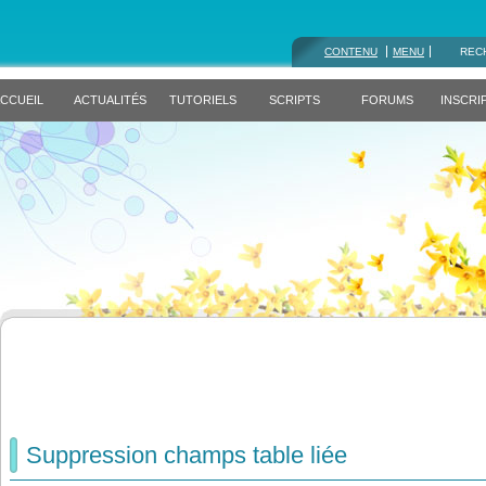
CONTENU
MENU
REC
CCUEIL
ACTUALITÉS
TUTORIELS
SCRIPTS
FORUMS
INSCRI
Suppression champs table liée