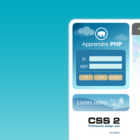
A
ID
MDP
JOIN
ID
/
MDP
?
Livres utiles