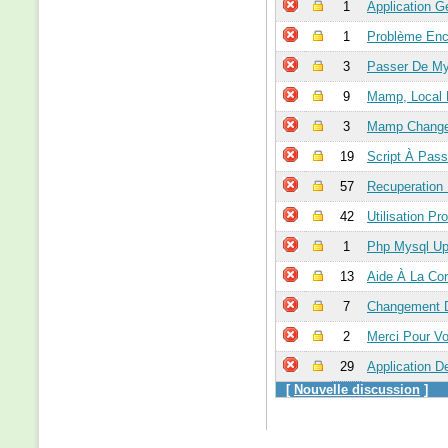
1
Application G
1
Problème Enc
3
Passer De My
9
Mamp, Local 
3
Mamp Change
19
Script À Pas
57
Recuperation
42
Utilisation P
1
Php Mysql Up
13
Aide À La Co
7
Changement D
2
Merci Pour Vot
29
Application D
[
Nouvelle discussion
]