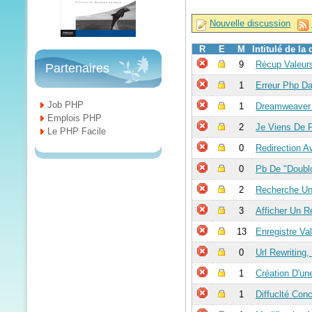
Nouvelle discussion
R
E
M
Intitulé de la
9
Récup Valeur
Partenaires
1
Erreur Php D
Job PHP
1
Dreamweaver E
Emplois PHP
2
Je Viens De P
Le PHP Facile
0
Redirection A
0
Pb De "Doublo
2
Recherche Un
3
Afficher Un R
13
Enregistre Va
0
Url Rewriting,
1
Création D'u
1
Diffuclté Con