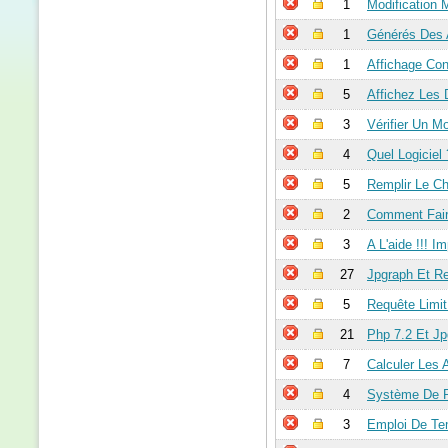
1
Modification 
1
Générés Des 
1
Affichage Co
5
Affichez Les
3
Vérifier Un 
4
Quel Logiciel 
5
Remplir Le C
2
Comment Fair
3
A L'aide !!! 
27
Jpgraph Et Re
5
Requête Limi
21
Php 7.2 Et Jp
7
Calculer Les
4
Système De P
3
Emploi De Te