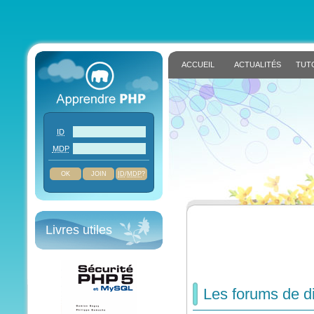
ACCUEIL
ACTUALITÉS
TUT
ID
MDP
JOIN
ID
/
MDP
?
Livres utiles
Les forums de d